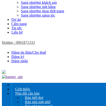
Sang nhượng khách sạn
Sang nhượng mặt bằng
Sang nhượng shop thời trang
Sang nhượng salon tóc
Dự án
Cẩm nang
Tin tức
Liên hệ
Hotline : 0901871333
Đăng tin Bán/Cho thuê
Đăng ký
Đăng nhập
Giới thiệu
Nhà đất cần bán
Bán biệt thự
Bán nhà mặt phố