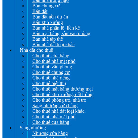
Bán nhà trong ngõ
Bán chung cư
Bán đất
Bán đất nền dự án
Bán kho xưởng
Bán nhà phân lô, liền kề
Bán mặt bằng, sàn văn phòng
Bán nhà tập thể
Bán nhà đất loại khác
Nhà đất cho thuê
Cho thuê cửa hàng
Cho thuê nhà mặt phố
Cho thuê văn phòng
Cho thuê chung cư
Cho thuê nhà riêng
Cho thuê biệt thự
Cho thuê mặt bằng thương mại
Cho thuê kho xưởng, đất trống
Cho thuê phòng trọ, nhà trọ
Sang nhượng cửa hàng
Cho thuê nhà đất loại khác
Cho thuê nhà mặt phố
Cho thuê cửa hàng
Sang nhượng
Nhượng cửa hàng