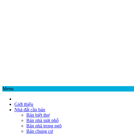
Menu
Giới thiệu
Nhà đất cần bán
Bán biệt thự
Bán nhà mặt phố
Bán nhà trong ngõ
Bán chung cư