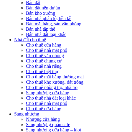
Bán đất
Bán đất nền dự án
Bán kho xưởng
Bán nhà phân lô, liền kề
Bán mặt bằng, sàn văn phòng
Bán nhà tập thể
Bán nhà đất loại khác
Nhà đất cho thuê
Cho thuê cửa hàng
Cho thuê nhà mặt phố
Cho thuê văn phòng
Cho thuê chung cư
Cho thuê nhà riêng
Cho thuê biệt thự
Cho thuê mặt bằng thương mại
Cho thuê kho xưởng, đất trống
Cho thuê phòng trọ, nhà trọ
Sang nhượng cửa hàng
Cho thuê nhà đất loại khác
Cho thuê nhà mặt phố
Cho thuê cửa hàng
Sang nhượng
Nhượng cửa hàng
Sang nhượng quán cafe
Sang nhượng cửa hàng – kiot