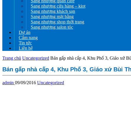
Sang nhượng quán cafe
Sang nhượng cửa hàng – kiot
Sang nhượng khách sạn
Sang nhượng mặt bằng
Sang nhượng shop thời trang
Sang nhượng salon tóc
Dự án
Cẩm nang
Tin tức
Liên hệ
Trang chủ
Uncategorized
Bán gấp nhà cấp 4, Khu Phố 3, Giáo xứ B
Bán gấp nhà cấp 4, Khu Phố 3, Giáo xứ Bùi T
admin
09/09/2016
Uncategorized