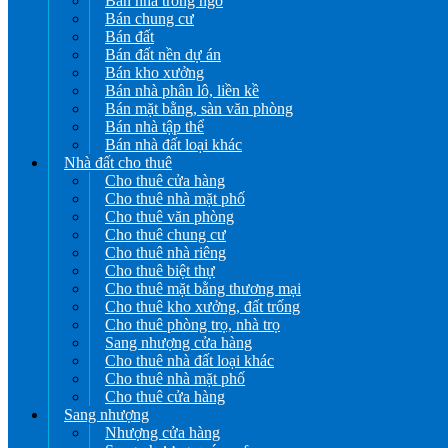
Bán nhà trong ngõ
Bán chung cư
Bán đất
Bán đất nền dự án
Bán kho xưởng
Bán nhà phân lô, liền kề
Bán mặt bằng, sàn văn phòng
Bán nhà tập thể
Bán nhà đất loại khác
Nhà đất cho thuê
Cho thuê cửa hàng
Cho thuê nhà mặt phố
Cho thuê văn phòng
Cho thuê chung cư
Cho thuê nhà riêng
Cho thuê biệt thự
Cho thuê mặt bằng thương mại
Cho thuê kho xưởng, đất trống
Cho thuê phòng trọ, nhà trọ
Sang nhượng cửa hàng
Cho thuê nhà đất loại khác
Cho thuê nhà mặt phố
Cho thuê cửa hàng
Sang nhượng
Nhượng cửa hàng