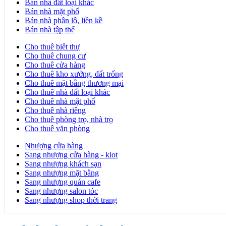
Bán nhà đất loại khác
Bán nhà mặt phố
Bán nhà phân lô, liền kề
Bán nhà tập thể
Cho thuê biệt thự
Cho thuê chung cư
Cho thuê cửa hàng
Cho thuê kho xưởng, đất trống
Cho thuê mặt bằng thương mại
Cho thuê nhà đất loại khác
Cho thuê nhà mặt phố
Cho thuê nhà riêng
Cho thuê phòng trọ, nhà trọ
Cho thuê văn phòng
Nhượng cửa hàng
Sang nhượng cửa hàng - kiot
Sang nhượng khách sạn
Sang nhượng mặt bằng
Sang nhượng quán cafe
Sang nhượng salon tóc
Sang nhượng shop thời trang