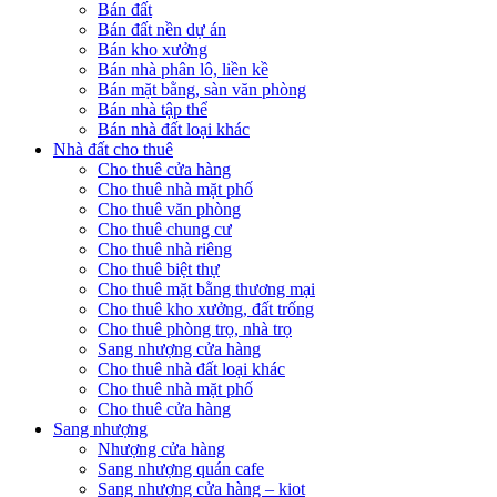
Bán đất
Bán đất nền dự án
Bán kho xưởng
Bán nhà phân lô, liền kề
Bán mặt bằng, sàn văn phòng
Bán nhà tập thể
Bán nhà đất loại khác
Nhà đất cho thuê
Cho thuê cửa hàng
Cho thuê nhà mặt phố
Cho thuê văn phòng
Cho thuê chung cư
Cho thuê nhà riêng
Cho thuê biệt thự
Cho thuê mặt bằng thương mại
Cho thuê kho xưởng, đất trống
Cho thuê phòng trọ, nhà trọ
Sang nhượng cửa hàng
Cho thuê nhà đất loại khác
Cho thuê nhà mặt phố
Cho thuê cửa hàng
Sang nhượng
Nhượng cửa hàng
Sang nhượng quán cafe
Sang nhượng cửa hàng – kiot