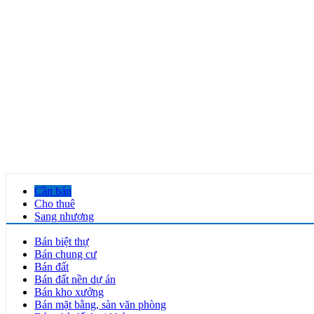
Cần bán
Cho thuê
Sang nhượng
Bán biệt thự
Bán chung cư
Bán đất
Bán đất nền dự án
Bán kho xưởng
Bán mặt bằng, sàn văn phòng