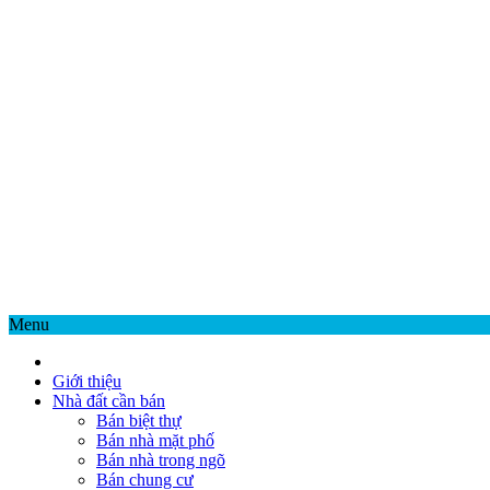
Menu
Giới thiệu
Nhà đất cần bán
Bán biệt thự
Bán nhà mặt phố
Bán nhà trong ngõ
Bán chung cư