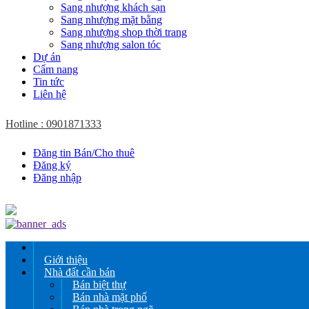
Sang nhượng khách sạn
Sang nhượng mặt bằng
Sang nhượng shop thời trang
Sang nhượng salon tóc
Dự án
Cẩm nang
Tin tức
Liên hệ
Hotline : 0901871333
Đăng tin Bán/Cho thuê
Đăng ký
Đăng nhập
Giới thiệu
Nhà đất cần bán
Bán biệt thự
Bán nhà mặt phố