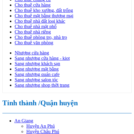
Cho thuê cửa hàng
Cho thuê kho xưởng, đất trống
Cho thuê mặt bằng thương mại
Cho thuê nhà đất loại khác
Cho thuê nhà mặt phố
Cho thuê nhà riêng
Cho thuê phòng trọ, nhà trọ
Cho thuê văn phòng
Nhượng cửa hàng
Sang nhượng cửa hàng - kiot
Sang nhượng khách sạn
Sang nhượng mặt bằng
Sang nhượng quán cafe
Sang nhượng salon tóc
Sang nhượng shop thời trang
Tỉnh thành /Quận huyện
An Giang
Huyện An Phú
Huyện Châu Phú