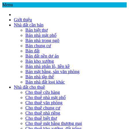
Menu
Giới thiệu
Nhà đất cần bán
Bán biệt thự
Bán nhà mặt phố
Bán nhà trong ngõ
Bán chung cư
Bán đất
Bán đất nền dự án
Bán kho xưởng
Bán nhà phân lô, liền kề
Bán mặt bằng, sàn văn phòng
Bán nhà tập thể
Bán nhà đất loại khác
Nhà đất cho thuê
Cho thuê cửa hàng
Cho thuê nhà mặt phố
Cho thuê văn phòng
Cho thuê chung cư
Cho thuê nhà riêng
Cho thuê biệt thự
Cho thuê mặt bằng thương mại
Cho thuê kho xưởng, đất trống