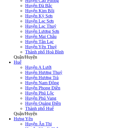
Huyện Cao Phong
Huyện Đà Bắc
Huyện Kim Bôi
Huyện Kỳ Sơn
Huyện Lạc Sơn
Huyện Lạc Thuỷ
Huyện Lương Sơn
Huyện Mai Châu
Huyện Tân Lạc
Huyện Yên Thuỷ
Thành phố Hoà Bình
Quận/Huyện
Huế
Huyện A Lưới
Huyện Hương Thuỷ
Huyện Hương Trà
Huyện Nam Đông
Huyện Phong Điền
Huyện Phú Lộc
Huyện Phú Vang
Huyện Quảng Điền
Thành phố Huế
Quận/Huyện
Hưng Yên
Huyện Ân Thi