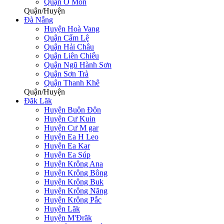
Quận Ô Môn
Quận/Huyện
Đà Nẵng
Huyện Hoà Vang
Quận Cẩm Lệ
Quận Hải Châu
Quận Liên Chiểu
Quận Ngũ Hành Sơn
Quận Sơn Trà
Quận Thanh Khê
Quận/Huyện
Đăk Lăk
Huyện Buôn Đôn
Huyện Cư Kuin
Huyện Cư M gar
Huyện Ea H Leo
Huyện Ea Kar
Huyện Ea Súp
Huyện Krông Ana
Huyện Krông Bông
Huyện Krông Buk
Huyện Krông Năng
Huyện Krông Pắc
Huyện Lăk
Huyện M'Đrăk