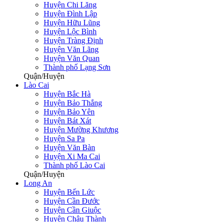
Huyện Chi Lăng
Huyện Đình Lập
Huyện Hữu Lũng
Huyện Lộc Bình
Huyện Tràng Định
Huyện Văn Lãng
Huyện Văn Quan
Thành phố Lạng Sơn
Quận/Huyện
Lào Cai
Huyện Bắc Hà
Huyện Bảo Thắng
Huyện Bảo Yên
Huyện Bát Xát
Huyện Mường Khương
Huyện Sa Pa
Huyện Văn Bàn
Huyện Xi Ma Cai
Thành phố Lào Cai
Quận/Huyện
Long An
Huyện Bến Lức
Huyện Cần Đước
Huyện Cần Giuộc
Huyện Châu Thành