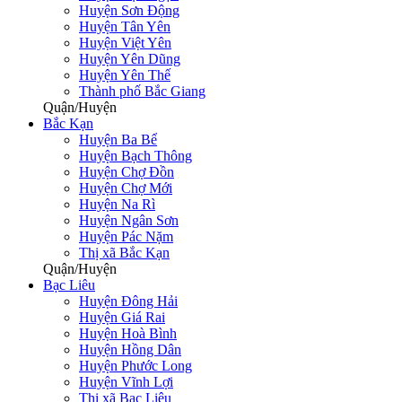
Huyện Sơn Động
Huyện Tân Yên
Huyện Việt Yên
Huyện Yên Dũng
Huyện Yên Thế
Thành phố Bắc Giang
Quận/Huyện
Bắc Kạn
Huyện Ba Bể
Huyện Bạch Thông
Huyện Chợ Đồn
Huyện Chợ Mới
Huyện Na Rì
Huyện Ngân Sơn
Huyện Pác Nặm
Thị xã Bắc Kạn
Quận/Huyện
Bạc Liêu
Huyện Đông Hải
Huyện Giá Rai
Huyện Hoà Bình
Huyện Hồng Dân
Huyện Phước Long
Huyện Vĩnh Lợi
Thị xã Bạc Liêu