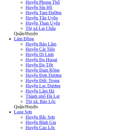
Huyện Phong Thổ
Huyện Sìn Hồ
Huyện Tam Đường
Huyện Tân Uyên
Huyện Than Uyên
Thị xã Lai Châu
Quận/Huyện
Lâm Đồng
Huyện Bảo Lâm
Huyện Cát Tiên
Huyện Di Linh
Huyện Đạ Huoai
Huyện Đạ Tẻh
Huyện Đam Rông
Huyện Đơn Dương
Huyện Đức Trọng
Huyện Lạc Dương
Huyện Lâm Hà
Thành phố Đà Lạt
Thị xã. Bảo Lộc
Quận/Huyện
Lạng Sơn
Huyện Bắc Sơn
Huyện Bình Gia
Huyện Cao Lộc