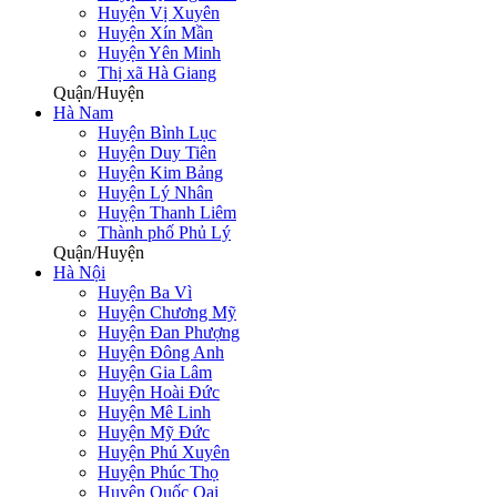
Huyện Vị Xuyên
Huyện Xín Mần
Huyện Yên Minh
Thị xã Hà Giang
Quận/Huyện
Hà Nam
Huyện Bình Lục
Huyện Duy Tiên
Huyện Kim Bảng
Huyện Lý Nhân
Huỵện Thanh Liêm
Thành phố Phủ Lý
Quận/Huyện
Hà Nội
Huyện Ba Vì
Huyện Chương Mỹ
Huyện Đan Phượng
Huyện Đông Anh
Huyện Gia Lâm
Huyện Hoài Đức
Huyện Mê Linh
Huyện Mỹ Đức
Huyện Phú Xuyên
Huyện Phúc Thọ
Huyện Quốc Oai