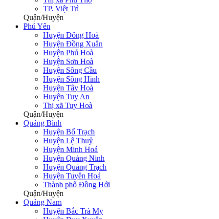
TP. Việt Trì
Quận/Huyện
Phú Yên
Huyện Đông Hoà
Huyện Đồng Xuân
Huyện Phú Hoà
Huyện Sơn Hoà
Huyện Sông Cầu
Huyện Sông Hinh
Huyện Tây Hoà
Huyện Tuy An
Thị xã Tuy Hoà
Quận/Huyện
Quảng Bình
Huyện Bố Trạch
Huyện Lệ Thuỷ
Huyện Minh Hoá
Huyện Quảng Ninh
Huyện Quảng Trạch
Huyện Tuyên Hoá
Thành phố Đồng Hới
Quận/Huyện
Quảng Nam
Huyện Bắc Trà My