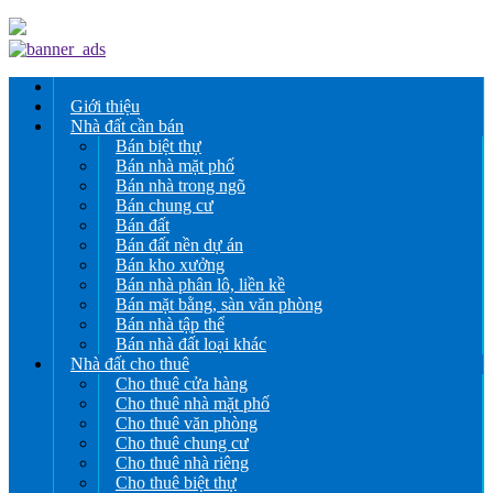
Giới thiệu
Nhà đất cần bán
Bán biệt thự
Bán nhà mặt phố
Bán nhà trong ngõ
Bán chung cư
Bán đất
Bán đất nền dự án
Bán kho xưởng
Bán nhà phân lô, liền kề
Bán mặt bằng, sàn văn phòng
Bán nhà tập thể
Bán nhà đất loại khác
Nhà đất cho thuê
Cho thuê cửa hàng
Cho thuê nhà mặt phố
Cho thuê văn phòng
Cho thuê chung cư
Cho thuê nhà riêng
Cho thuê biệt thự