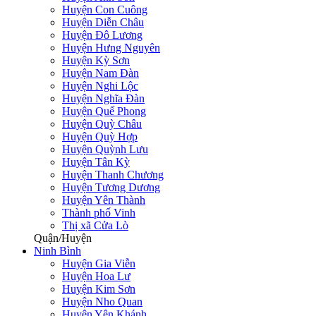
Huyện Con Cuông
Huyện Diễn Châu
Huyện Đô Lương
Huyện Hưng Nguyên
Huyện Kỳ Sơn
Huyện Nam Đàn
Huyện Nghi Lộc
Huyện Nghĩa Đàn
Huyện Quế Phong
Huyện Quỳ Châu
Huyện Quỳ Hợp
Huyện Quỳnh Lưu
Huyện Tân Kỳ
Huyện Thanh Chương
Huyện Tương Dương
Huyện Yên Thành
Thành phố Vinh
Thị xã Cửa Lò
Quận/Huyện
Ninh Bình
Huyện Gia Viễn
Huyện Hoa Lư
Huyện Kim Sơn
Huyện Nho Quan
Huyện Yên Khánh