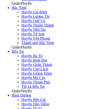
Quận/Huyện
Bắc Ninh
Huyện Gia Bình
Huyện Lương Tài
Huyện Quế Võ
Huyện Thuận Thành
Huyện Tiên Du
Huyện Từ Sơn
Huyện Yên Phong
Thành phố Bắc Ninh
Quận/Huyện
Bến Tre
Huyện Ba Tri
Huyện Bình Đại
Huyện Châu Thành
Huyện Chợ Lách
Huyện Giồng Trôm
Huyện Mỏ Cày
Huyện Thạnh Phú
Thị xã Bến Tre
Quận/Huyện
Bình Dương
Huyện Bến Cát
Huyện Dầu Tiếng
Huyện Dĩ An