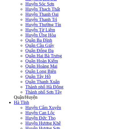
Huyện Sóc Sơn
Huyện Thạch Thất
Huyện Thanh Oai
Huyện Thanh Trì
Huyện Thường Tín
Huyện Từ Liêm
Huyện Ứng Hòa
Quận Ba Đình
Quận Cầu Giấy
Quận Đống Đa
Quận Hai Bà Trưng
Quận Hoàn Kiếm
Quận Hoàng Mai
Quận Long Biên
Quận Tây Hồ
Quận Thanh Xuân
Thành phố Hà Đông
Thành phố Sơn Tây
Quận/Huyện
Hà Tĩnh
Huyện Cẩm Xuyên
Huyện Can Lộc
Huyện Đức Thọ
Huyện Hương Khê
Huyện Hương Sơn