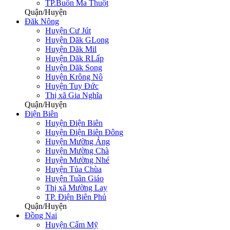
TP.Buôn Ma Thuột
Quận/Huyện
Đăk Nông
Huyện Cư Jút
Huyện Dăk GLong
Huyện Dăk Mil
Huyện Dăk RLấp
Huyện Dăk Song
Huyện Krông Nô
Huyện Tuy Đức
Thị xã Gia Nghĩa
Quận/Huyện
Điện Biên
Huyện Điện Biên
Huyện Điện Biên Đông
Huyện Mường Ảng
Huyện Mường Chà
Huyện Mường Nhé
Huyện Tủa Chùa
Huyện Tuần Giáo
Thị xã Mường Lay
TP. Điện Biên Phủ
Quận/Huyện
Đồng Nai
Huyện Cẩm Mỹ