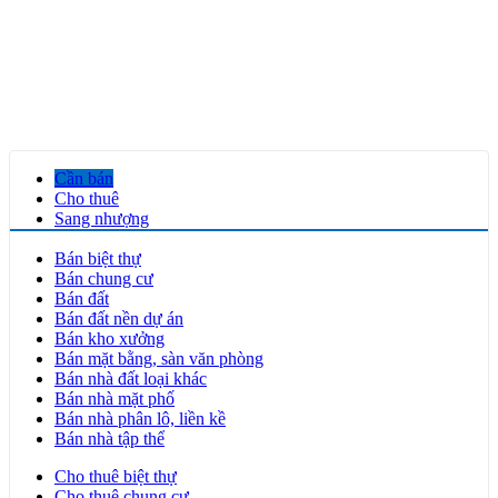
Cần bán
Cho thuê
Sang nhượng
Bán biệt thự
Bán chung cư
Bán đất
Bán đất nền dự án
Bán kho xưởng
Bán mặt bằng, sàn văn phòng
Bán nhà đất loại khác
Bán nhà mặt phố
Bán nhà phân lô, liền kề
Bán nhà tập thể
Cho thuê biệt thự
Cho thuê chung cư