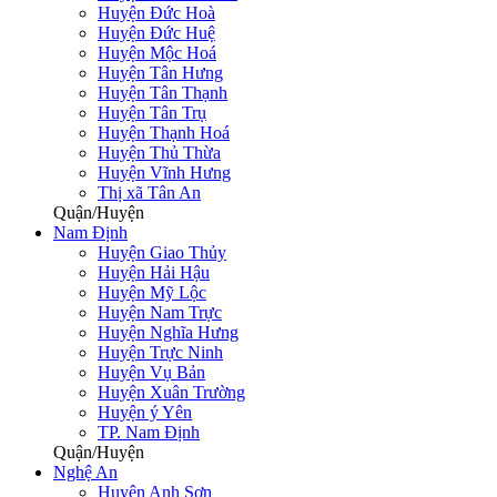
Huyện Đức Hoà
Huyện Đức Huệ
Huyện Mộc Hoá
Huyện Tân Hưng
Huyện Tân Thạnh
Huyện Tân Trụ
Huyện Thạnh Hoá
Huyện Thủ Thừa
Huyện Vĩnh Hưng
Thị xã Tân An
Quận/Huyện
Nam Định
Huyện Giao Thủy
Huyện Hải Hậu
Huyện Mỹ Lộc
Huyện Nam Trực
Huyện Nghĩa Hưng
Huyện Trực Ninh
Huyện Vụ Bản
Huyện Xuân Trường
Huyện ý Yên
TP. Nam Định
Quận/Huyện
Nghệ An
Huyện Anh Sơn