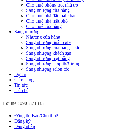
Cho thuê phòng trọ, nhà trọ
Sang nhượng cửa hàng
Cho thuê nhà đất loại khác
Cho thuê nhà mặt phố
Cho thuê cửa hàng
Sang nhượng
Nhượng cửa hàng
Sang nhượng quán cafe
Sang nhượng cửa hàng – kiot
Sang nhượng khách sạn
Sang nhượng mặt bằng
Sang nhượng shop thời trang
Sang nhượng salon tóc
Dự án
Cẩm nang
Tin tức
Liên hệ
Hotline : 0901871333
Đăng tin Bán/Cho thuê
Đăng ký
Đăng nhập