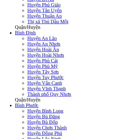
Huyện Phú Giáo
Huyện Tân Uyên
Huyện Thuận An
Thị xã Thủ Dầu Một
Quận/Huyện
Bình Định
Huyện An Lão
Huyện An Nhơn
Huyện Hoài Ân
Huyện Hoài Nhơn
Huyện Phù Cát
Huyện Phù Mỹ
Huyện Tây Sơn
Huyện Tuy Phước
Huyện Vân Canh
Huyện Vĩnh Thạnh
Thành phố Quy Nhơn
Quận/Huyện
Bình Phước
Huyện Bình Long
Huyện Bù Đăng
Huyện Bù Đốp
Huyện Chơn Thành
Huyện Đồng Phú
Huyện Lộc Ninh