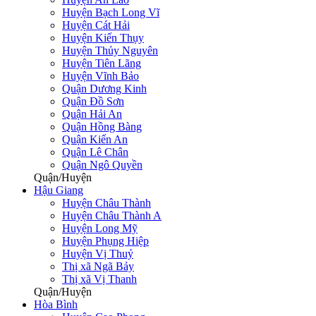
Huyện Bạch Long Vĩ
Huyện Cát Hải
Huyện Kiến Thụy
Huyện Thủy Nguyên
Huyện Tiên Lãng
Huyện Vĩnh Bảo
Quận Dương Kinh
Quận Đồ Sơn
Quận Hải An
Quận Hồng Bàng
Quận Kiến An
Quận Lê Chân
Quận Ngô Quyền
Quận/Huyện
Hậu Giang
Huyện Châu Thành
Huyện Châu Thành A
Huyện Long Mỹ
Huyện Phụng Hiệp
Huyện Vị Thuỷ
Thị xã Ngã Bảy
Thị xã Vị Thanh
Quận/Huyện
Hòa Bình