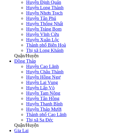
Huyện Định Quán
Huyện Long Thành
Huyện Nhơn Trạch
Huyện Tân Phú
Huyện Thống Nhất
Huyện Trảng Bom
Huyện Vĩnh Cửu
Huyện Xuân Lộc
Thành phố Biên Hoà
Thị xã Long Khánh
Quận/Huyện
Đồng Tháp
Huyện Cao Lãnh
Huyện Châu Thành
Huyện Hồng Ngự
Huyện Lai Vung
Huyện Lấp Vò
Huyện Tam Nông
Huyện Tân Hồng
Huyện Thanh Bình
Huyện Tháp Mười
Thành phố Cao Lãnh
Thị xã Sa Đéc
Quận/Huyện
Gia Lai