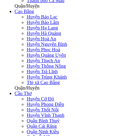
Thành phố Cà Mau
Quận/Huyện
Cao Bằng
Huyện Bảo Lạc
Huyện Bảo Lâm
Huyện Hạ Lang
Huyện Hà Quảng
Huyện Hoà An
Huyện Nguyên Bình
Huyện Phục Hoà
Huyện Quảng Uyên
Huyện Thạch An
Huyện Thông Nông
Huyện Trà Lĩnh
Huyện Trùng Khánh
Thị xã Cao Bằng
Quận/Huyện
Cầu Thơ
Huyện Cờ Đỏ
Huyện Phong Điền
Huỵện Thốt Nốt
Huyện Vĩnh Thạnh
Quận Bình Thuỷ
Quận Cái Răng
Quận Ninh Kiều