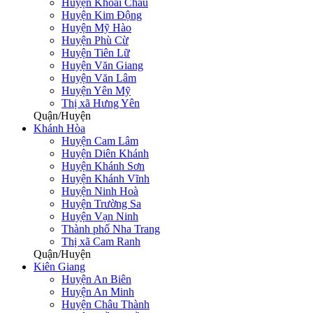
Huyện Khoái Châu
Huyện Kim Động
Huyện Mỹ Hào
Huyện Phù Cừ
Huyện Tiên Lữ
Huyện Văn Giang
Huyện Văn Lâm
Huyện Yên Mỹ
Thị xã Hưng Yên
Quận/Huyện
Khánh Hòa
Huyện Cam Lâm
Huyện Diên Khánh
Huyện Khánh Sơn
Huyện Khánh Vĩnh
Huyện Ninh Hoà
Huyện Trường Sa
Huyện Vạn Ninh
Thành phố Nha Trang
Thị xã Cam Ranh
Quận/Huyện
Kiên Giang
Huyện An Biên
Huyện An Minh
Huyện Châu Thành