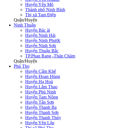
Huyện Yên Mô
Thành phố Ninh Bình
Thị xã Tam Điệp
Quận/Huyện
Ninh Thuận
Huyện Bác ái
Huyện Ninh Hải
Huyện Ninh Phước
Huyện Ninh Sơn
Huyện Thuận Bắc
TP.Phan Rang -Tháp Chàm
Quận/Huyện
Phú Thọ
Huyện Cẩm Khê
Huyện Đoan Hùng
Huyện Hạ Hoà
Huyện Lâm Thao
Huyện Phù Ninh
Huyện Tam Nông
Huyện Tân Sơn
Huyện Thanh Ba
Huyện Thanh Sơn
Huyện Thanh Thủy
Huyện Yên Lập
Thị xã Phú Thọ