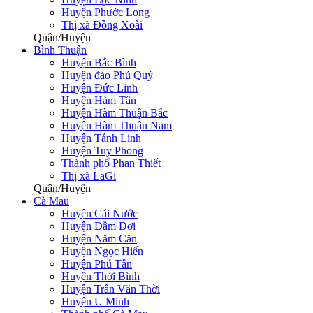
Huyện Phước Long
Thị xã Đồng Xoài
Quận/Huyện
Bình Thuận
Huyện Bắc Bình
Huyện đảo Phú Quý
Huyện Đức Linh
Huyện Hàm Tân
Huyện Hàm Thuận Bắc
Huyện Hàm Thuận Nam
Huyện Tánh Linh
Huyện Tuy Phong
Thành phố Phan Thiết
Thị xã LaGi
Quận/Huyện
Cà Mau
Huyện Cái Nước
Huyện Đầm Dơi
Huyện Năm Căn
Huyện Ngọc Hiển
Huyện Phú Tân
Huyện Thới Bình
Huyện Trần Văn Thời
Huyện U Minh