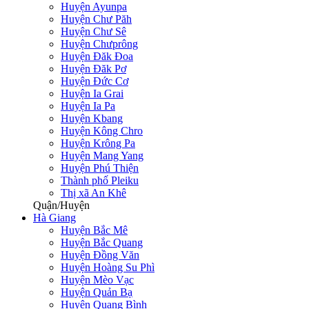
Huyện Ayunpa
Huyện Chư Păh
Huyện Chư Sê
Huyện Chưprông
Huyện Đăk Đoa
Huyện Đăk Pơ
Huyện Đức Cơ
Huyện Ia Grai
Huyện Ia Pa
Huyện Kbang
Huyện Kông Chro
Huyện Krông Pa
Huyện Mang Yang
Huyện Phú Thiện
Thành phố Pleiku
Thị xã An Khê
Quận/Huyện
Hà Giang
Huyện Bắc Mê
Huyện Bắc Quang
Huyện Đồng Văn
Huyện Hoàng Su Phì
Huyện Mèo Vạc
Huyện Quản Bạ
Huyện Quang Bình