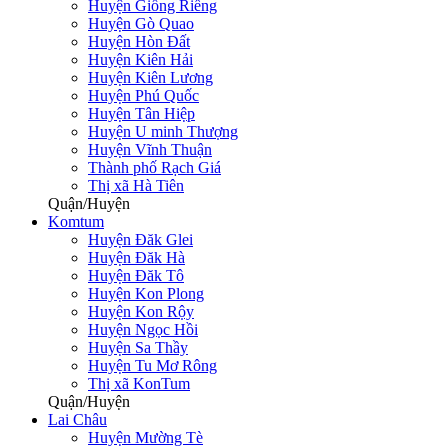
Huyện Giồng Riềng
Huyện Gò Quao
Huyện Hòn Đất
Huyện Kiên Hải
Huyện Kiên Lương
Huyện Phú Quốc
Huyện Tân Hiệp
Huyện U minh Thượng
Huyện Vĩnh Thuận
Thành phố Rạch Giá
Thị xã Hà Tiên
Quận/Huyện
Komtum
Huyện Đăk Glei
Huyện Đăk Hà
Huyện Đăk Tô
Huyện Kon Plong
Huyện Kon Rộy
Huyện Ngọc Hồi
Huyện Sa Thầy
Huyện Tu Mơ Rông
Thị xã KonTum
Quận/Huyện
Lai Châu
Huyện Mường Tè