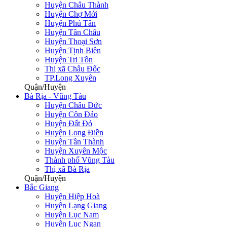
Huyện Châu Thành
Huyện Chợ Mới
Huyện Phú Tân
Huyện Tân Châu
Huyện Thoại Sơn
Huyện Tịnh Biên
Huyện Tri Tôn
Thị xã Châu Đốc
TP.Long Xuyên
Quận/Huyện
Bà Rịa - Vũng Tàu
Huyện Châu Đức
Huyện Côn Đảo
Huyện Đất Đỏ
Huyện Long Điền
Huyện Tân Thành
Huyện Xuyên Mộc
Thành phố Vũng Tàu
Thị xã Bà Rịa
Quận/Huyện
Bắc Giang
Huyện Hiệp Hoà
Huyện Lạng Giang
Huyện Lục Nam
Huyện Lục Ngạn