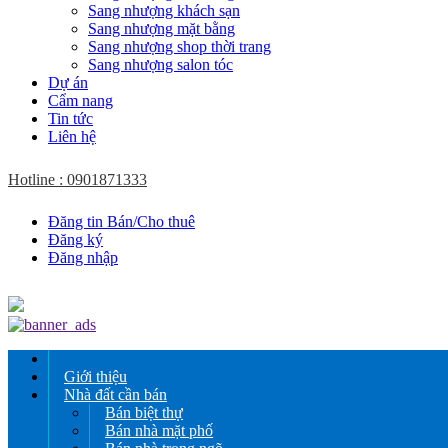
Sang nhượng khách sạn
Sang nhượng mặt bằng
Sang nhượng shop thời trang
Sang nhượng salon tóc
Dự án
Cẩm nang
Tin tức
Liên hệ
Hotline : 0901871333
Đăng tin Bán/Cho thuê
Đăng ký
Đăng nhập
Giới thiệu
Nhà đất cần bán
Bán biệt thự
Bán nhà mặt phố