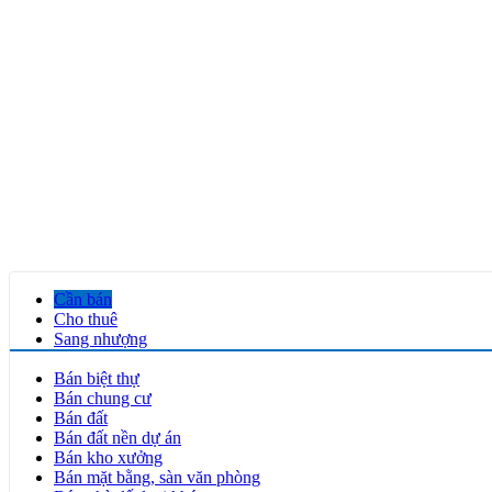
Cần bán
Cho thuê
Sang nhượng
Bán biệt thự
Bán chung cư
Bán đất
Bán đất nền dự án
Bán kho xưởng
Bán mặt bằng, sàn văn phòng