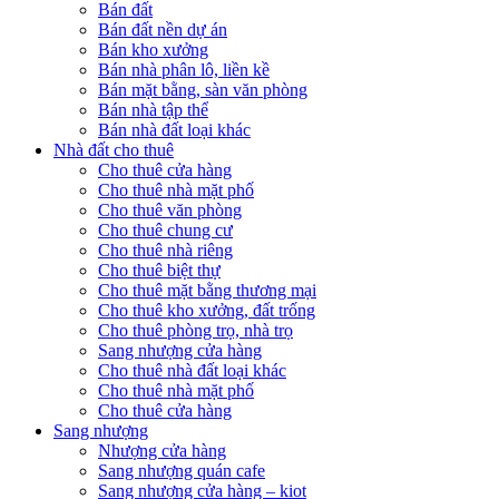
Bán đất
Bán đất nền dự án
Bán kho xưởng
Bán nhà phân lô, liền kề
Bán mặt bằng, sàn văn phòng
Bán nhà tập thể
Bán nhà đất loại khác
Nhà đất cho thuê
Cho thuê cửa hàng
Cho thuê nhà mặt phố
Cho thuê văn phòng
Cho thuê chung cư
Cho thuê nhà riêng
Cho thuê biệt thự
Cho thuê mặt bằng thương mại
Cho thuê kho xưởng, đất trống
Cho thuê phòng trọ, nhà trọ
Sang nhượng cửa hàng
Cho thuê nhà đất loại khác
Cho thuê nhà mặt phố
Cho thuê cửa hàng
Sang nhượng
Nhượng cửa hàng
Sang nhượng quán cafe
Sang nhượng cửa hàng – kiot