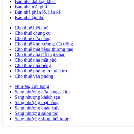
Bán nhà đất loại khác
Bán nhà mặt phố
Bán nhà phân lô, liền kề
Bán nhà tập thể
Cho thuê biệt thự
Cho thuê chung cư
Cho thuê cửa hàng
Cho thuê kho xưởng, đất trống
Cho thuê mặt bằng thương mại
Cho thuê nhà đất loại khác
Cho thuê nhà mặt phố
Cho thuê nhà riêng
Cho thuê phòng trọ, nhà trọ
Cho thuê văn phòng
Nhượng cửa hàng
Sang nhượng cửa hàng - kiot
Sang nhượng khách sạn
Sang nhượng mặt bằng
Sang nhượng quán cafe
Sang nhượng salon tóc
Sang nhượng shop thời trang