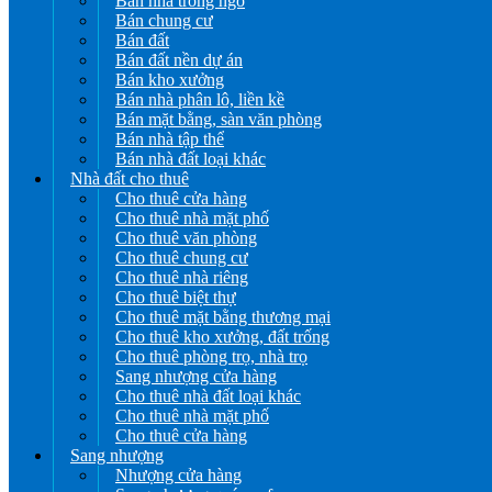
Bán nhà trong ngõ
Bán chung cư
Bán đất
Bán đất nền dự án
Bán kho xưởng
Bán nhà phân lô, liền kề
Bán mặt bằng, sàn văn phòng
Bán nhà tập thể
Bán nhà đất loại khác
Nhà đất cho thuê
Cho thuê cửa hàng
Cho thuê nhà mặt phố
Cho thuê văn phòng
Cho thuê chung cư
Cho thuê nhà riêng
Cho thuê biệt thự
Cho thuê mặt bằng thương mại
Cho thuê kho xưởng, đất trống
Cho thuê phòng trọ, nhà trọ
Sang nhượng cửa hàng
Cho thuê nhà đất loại khác
Cho thuê nhà mặt phố
Cho thuê cửa hàng
Sang nhượng
Nhượng cửa hàng