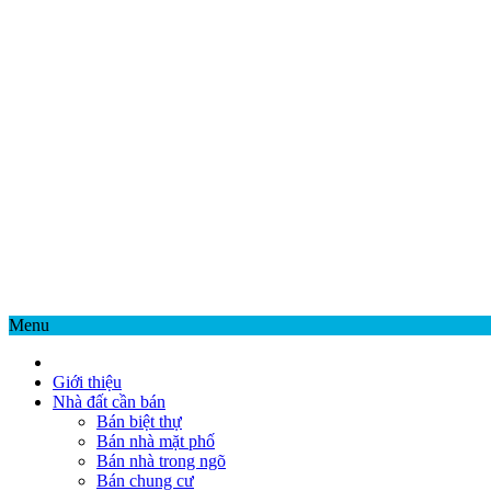
Menu
Giới thiệu
Nhà đất cần bán
Bán biệt thự
Bán nhà mặt phố
Bán nhà trong ngõ
Bán chung cư