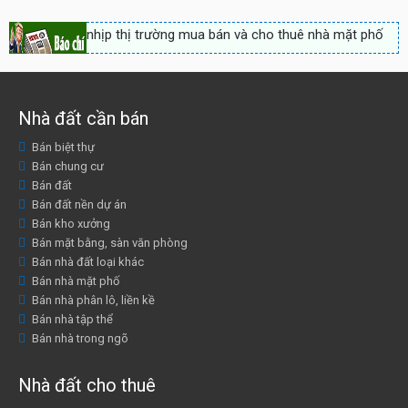
Dân trí:
Nhộn nhịp thị trường mua bán và cho thuê nhà mặt phố
Hà Nội
Tin tức 24h:
Nhộn nhịp thị trường mua bán và cho thuê nhà mặt
Nhà đất cần bán
phố Hà Nội.
Bán biệt thự
Bán chung cư
Bán đất
Bán đất nền dự án
Bán kho xưởng
Bán mặt bằng, sàn văn phòng
Bán nhà đất loại khác
Bán nhà mặt phố
Bán nhà phân lô, liền kề
Bán nhà tập thể
Bán nhà trong ngõ
Nhà đất cho thuê