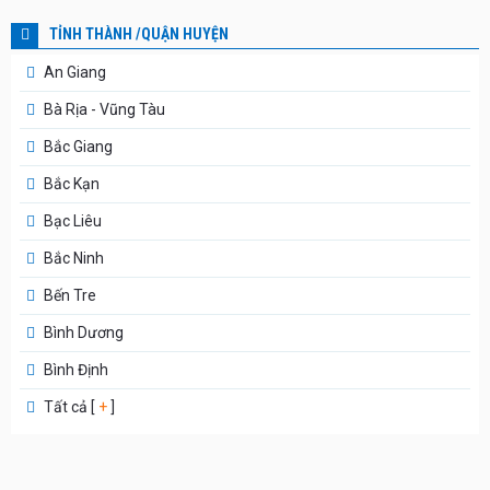
TỈNH THÀNH /QUẬN HUYỆN
An Giang
Bà Rịa - Vũng Tàu
Bắc Giang
Bắc Kạn
Bạc Liêu
Bắc Ninh
Bến Tre
Bình Dương
Bình Định
Tất cả [
+
]