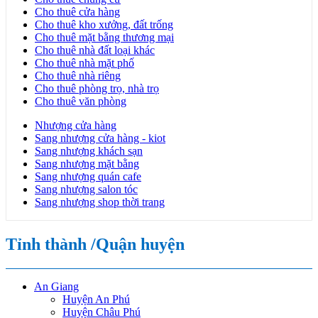
Cho thuê cửa hàng
Cho thuê kho xưởng, đất trống
Cho thuê mặt bằng thương mại
Cho thuê nhà đất loại khác
Cho thuê nhà mặt phố
Cho thuê nhà riêng
Cho thuê phòng trọ, nhà trọ
Cho thuê văn phòng
Nhượng cửa hàng
Sang nhượng cửa hàng - kiot
Sang nhượng khách sạn
Sang nhượng mặt bằng
Sang nhượng quán cafe
Sang nhượng salon tóc
Sang nhượng shop thời trang
Tỉnh thành /Quận huyện
An Giang
Huyện An Phú
Huyện Châu Phú