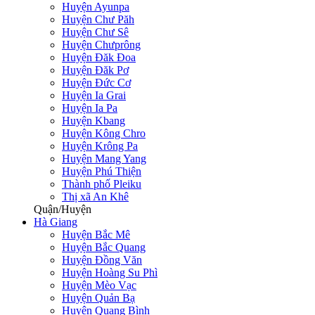
Huyện Ayunpa
Huyện Chư Păh
Huyện Chư Sê
Huyện Chưprông
Huyện Đăk Đoa
Huyện Đăk Pơ
Huyện Đức Cơ
Huyện Ia Grai
Huyện Ia Pa
Huyện Kbang
Huyện Kông Chro
Huyện Krông Pa
Huyện Mang Yang
Huyện Phú Thiện
Thành phố Pleiku
Thị xã An Khê
Quận/Huyện
Hà Giang
Huyện Bắc Mê
Huyện Bắc Quang
Huyện Đồng Văn
Huyện Hoàng Su Phì
Huyện Mèo Vạc
Huyện Quản Bạ
Huyện Quang Bình