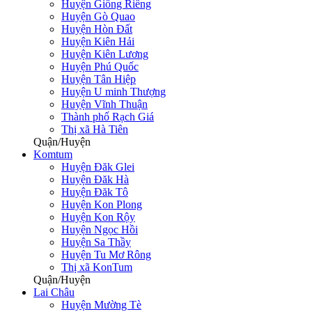
Huyện Giồng Riềng
Huyện Gò Quao
Huyện Hòn Đất
Huyện Kiên Hải
Huyện Kiên Lương
Huyện Phú Quốc
Huyện Tân Hiệp
Huyện U minh Thượng
Huyện Vĩnh Thuận
Thành phố Rạch Giá
Thị xã Hà Tiên
Quận/Huyện
Komtum
Huyện Đăk Glei
Huyện Đăk Hà
Huyện Đăk Tô
Huyện Kon Plong
Huyện Kon Rộy
Huyện Ngọc Hồi
Huyện Sa Thầy
Huyện Tu Mơ Rông
Thị xã KonTum
Quận/Huyện
Lai Châu
Huyện Mường Tè