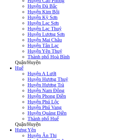
Huyện Cao Phong
Huyện Đà Bắc
Huyện Kim Bôi
Huyện Kỳ Sơn
Huyện Lạc Sơn
Huyện Lạc Thuỷ
Huyện Lương Sơn
Huyện Mai Châu
Huyện Tân Lạc
Huyện Yên Thuỷ
Thành phố Hoà Bình
Quận/Huyện
Huế
Huyện A Lưới
Huyện Hương Thuỷ
Huyện Hương Trà
Huyện Nam Đông
Huyện Phong Điền
Huyện Phú Lộc
Huyện Phú Vang
Huyện Quảng Điền
Thành phố Huế
Quận/Huyện
Hưng Yên
Huyện Ân Thi