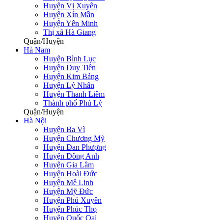
Huyện Vị Xuyên
Huyện Xín Mần
Huyện Yên Minh
Thị xã Hà Giang
Quận/Huyện
Hà Nam
Huyện Bình Lục
Huyện Duy Tiên
Huyện Kim Bảng
Huyện Lý Nhân
Huỵện Thanh Liêm
Thành phố Phủ Lý
Quận/Huyện
Hà Nội
Huyện Ba Vì
Huyện Chương Mỹ
Huyện Đan Phượng
Huyện Đông Anh
Huyện Gia Lâm
Huyện Hoài Đức
Huyện Mê Linh
Huyện Mỹ Đức
Huyện Phú Xuyên
Huyện Phúc Thọ
Huyện Quốc Oai