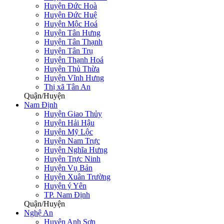
Huyện Đức Hoà
Huyện Đức Huệ
Huyện Mộc Hoá
Huyện Tân Hưng
Huyện Tân Thạnh
Huyện Tân Trụ
Huyện Thạnh Hoá
Huyện Thủ Thừa
Huyện Vĩnh Hưng
Thị xã Tân An
Quận/Huyện
Nam Định
Huyện Giao Thủy
Huyện Hải Hậu
Huyện Mỹ Lộc
Huyện Nam Trực
Huyện Nghĩa Hưng
Huyện Trực Ninh
Huyện Vụ Bản
Huyện Xuân Trường
Huyện ý Yên
TP. Nam Định
Quận/Huyện
Nghệ An
Huyện Anh Sơn