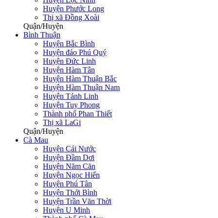
Huyện Phước Long
Thị xã Đồng Xoài
Quận/Huyện
Bình Thuận
Huyện Bắc Bình
Huyện đảo Phú Quý
Huyện Đức Linh
Huyện Hàm Tân
Huyện Hàm Thuận Bắc
Huyện Hàm Thuận Nam
Huyện Tánh Linh
Huyện Tuy Phong
Thành phố Phan Thiết
Thị xã LaGi
Quận/Huyện
Cà Mau
Huyện Cái Nước
Huyện Đầm Dơi
Huyện Năm Căn
Huyện Ngọc Hiển
Huyện Phú Tân
Huyện Thới Bình
Huyện Trần Văn Thời
Huyện U Minh