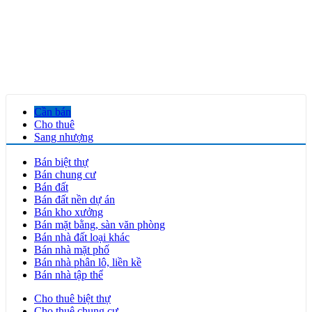
Cần bán
Cho thuê
Sang nhượng
Bán biệt thự
Bán chung cư
Bán đất
Bán đất nền dự án
Bán kho xưởng
Bán mặt bằng, sàn văn phòng
Bán nhà đất loại khác
Bán nhà mặt phố
Bán nhà phân lô, liền kề
Bán nhà tập thể
Cho thuê biệt thự
Cho thuê chung cư