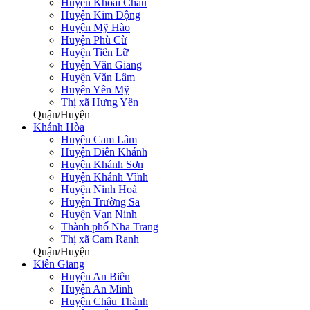
Huyện Khoái Châu
Huyện Kim Động
Huyện Mỹ Hào
Huyện Phù Cừ
Huyện Tiên Lữ
Huyện Văn Giang
Huyện Văn Lâm
Huyện Yên Mỹ
Thị xã Hưng Yên
Quận/Huyện
Khánh Hòa
Huyện Cam Lâm
Huyện Diên Khánh
Huyện Khánh Sơn
Huyện Khánh Vĩnh
Huyện Ninh Hoà
Huyện Trường Sa
Huyện Vạn Ninh
Thành phố Nha Trang
Thị xã Cam Ranh
Quận/Huyện
Kiên Giang
Huyện An Biên
Huyện An Minh
Huyện Châu Thành