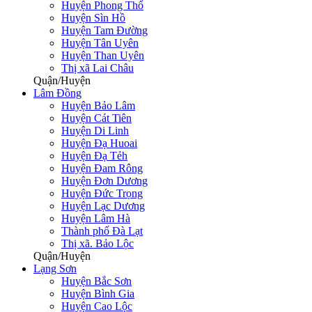
Huyện Phong Thổ
Huyện Sìn Hồ
Huyện Tam Đường
Huyện Tân Uyên
Huyện Than Uyên
Thị xã Lai Châu
Quận/Huyện
Lâm Đồng
Huyện Bảo Lâm
Huyện Cát Tiên
Huyện Di Linh
Huyện Đạ Huoai
Huyện Đạ Tẻh
Huyện Đam Rông
Huyện Đơn Dương
Huyện Đức Trọng
Huyện Lạc Dương
Huyện Lâm Hà
Thành phố Đà Lạt
Thị xã. Bảo Lộc
Quận/Huyện
Lạng Sơn
Huyện Bắc Sơn
Huyện Bình Gia
Huyện Cao Lộc