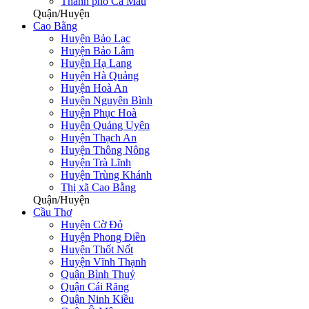
Thành phố Cà Mau
Quận/Huyện
Cao Bằng
Huyện Bảo Lạc
Huyện Bảo Lâm
Huyện Hạ Lang
Huyện Hà Quảng
Huyện Hoà An
Huyện Nguyên Bình
Huyện Phục Hoà
Huyện Quảng Uyên
Huyện Thạch An
Huyện Thông Nông
Huyện Trà Lĩnh
Huyện Trùng Khánh
Thị xã Cao Bằng
Quận/Huyện
Cầu Thơ
Huyện Cờ Đỏ
Huyện Phong Điền
Huỵện Thốt Nốt
Huyện Vĩnh Thạnh
Quận Bình Thuỷ
Quận Cái Răng
Quận Ninh Kiều