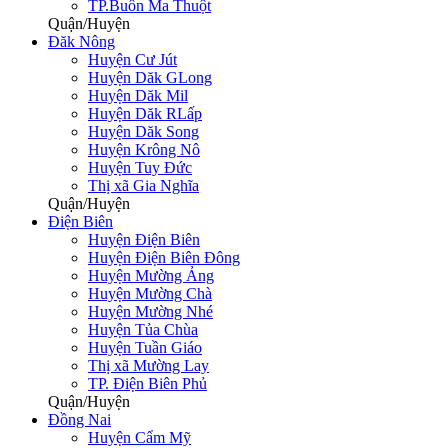
TP.Buôn Ma Thuột
Quận/Huyện
Đăk Nông
Huyện Cư Jút
Huyện Dăk GLong
Huyện Dăk Mil
Huyện Dăk RLấp
Huyện Dăk Song
Huyện Krông Nô
Huyện Tuy Đức
Thị xã Gia Nghĩa
Quận/Huyện
Điện Biên
Huyện Điện Biên
Huyện Điện Biên Đông
Huyện Mường Ảng
Huyện Mường Chà
Huyện Mường Nhé
Huyện Tủa Chùa
Huyện Tuần Giáo
Thị xã Mường Lay
TP. Điện Biên Phủ
Quận/Huyện
Đồng Nai
Huyện Cẩm Mỹ