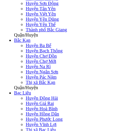
Huyện Sơn Động
Huyện Tân Yên
Huyện Việt Yên
Huyện Yên Dũng
Huyện Yên Thế
Thành phố Bắc Giang
Quận/Huyện
Bắc Kạn
Huyện Ba Bể
Huyện Bạch Thông
Huyện Chợ Đồn
Huyện Chợ Mới
Huyện Na Rì
Huyện Ngân Sơn
Huyện Pác Nặm
Thị xã Bắc Kạn
Quận/Huyện
Bạc Liêu
Huyện Đông Hải
Huyện Giá Rai
Huyện Hoà Bình
Huyện Hồng Dân
Huyện Phước Long
Huyện Vĩnh Lợi
Thị xã Bạc Liêu