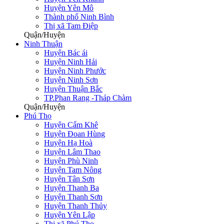
Huyện Yên Mô
Thành phố Ninh Bình
Thị xã Tam Điệp
Quận/Huyện
Ninh Thuận
Huyện Bác ái
Huyện Ninh Hải
Huyện Ninh Phước
Huyện Ninh Sơn
Huyện Thuận Bắc
TP.Phan Rang -Tháp Chàm
Quận/Huyện
Phú Thọ
Huyện Cẩm Khê
Huyện Đoan Hùng
Huyện Hạ Hoà
Huyện Lâm Thao
Huyện Phù Ninh
Huyện Tam Nông
Huyện Tân Sơn
Huyện Thanh Ba
Huyện Thanh Sơn
Huyện Thanh Thủy
Huyện Yên Lập
Thị xã Phú Thọ