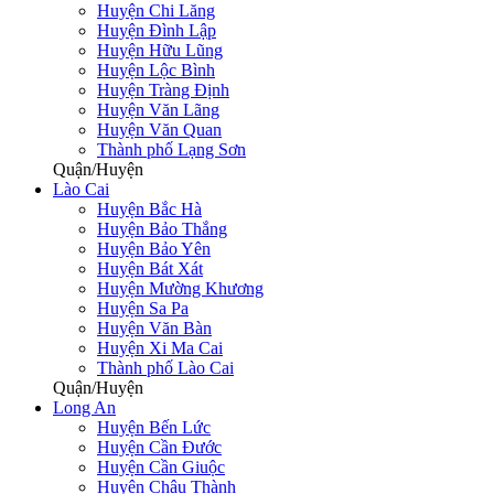
Huyện Chi Lăng
Huyện Đình Lập
Huyện Hữu Lũng
Huyện Lộc Bình
Huyện Tràng Định
Huyện Văn Lãng
Huyện Văn Quan
Thành phố Lạng Sơn
Quận/Huyện
Lào Cai
Huyện Bắc Hà
Huyện Bảo Thắng
Huyện Bảo Yên
Huyện Bát Xát
Huyện Mường Khương
Huyện Sa Pa
Huyện Văn Bàn
Huyện Xi Ma Cai
Thành phố Lào Cai
Quận/Huyện
Long An
Huyện Bến Lức
Huyện Cần Đước
Huyện Cần Giuộc
Huyện Châu Thành