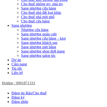
Cho thuê phòng trọ, nhà trọ
Sang nhượng cửa hàng
Cho thuê nhà đất loại khác
Cho thuê nhà mặt phố
Cho thuê cửa hàng
Sang nhượng
Nhượng cửa hàng
Sang nhượng quán cafe
Sang nhượng cửa hàng – kiot
Sang nhượng khách sạn
Sang nhượng mặt bằng
Sang nhượng shop thời trang
Sang nhượng salon tóc
Dự án
Cẩm nang
Tin tức
Liên hệ
Hotline : 0901871333
Đăng tin Bán/Cho thuê
Đăng ký
Đăng nhập