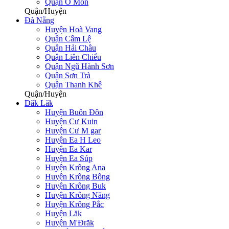
Quận Ô Môn
Quận/Huyện
Đà Nẵng
Huyện Hoà Vang
Quận Cẩm Lệ
Quận Hải Châu
Quận Liên Chiểu
Quận Ngũ Hành Sơn
Quận Sơn Trà
Quận Thanh Khê
Quận/Huyện
Đăk Lăk
Huyện Buôn Đôn
Huyện Cư Kuin
Huyện Cư M gar
Huyện Ea H Leo
Huyện Ea Kar
Huyện Ea Súp
Huyện Krông Ana
Huyện Krông Bông
Huyện Krông Buk
Huyện Krông Năng
Huyện Krông Pắc
Huyện Lăk
Huyện M'Đrăk