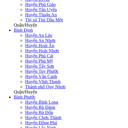
Huyện Phú Giáo
Huyện Tân Uyên
Huyện Thuận An
Thị xã Thủ Dầu Một
Quận/Huyện
Bình Định
Huyện An Lão
Huyện An Nhơn
Huyện Hoài Ân
Huyện Hoài Nhơn
Huyện Phù Cát
Huyện Phù Mỹ
Huyện Tây Sơn
Huyện Tuy Phước
Huyện Vân Canh
Huyện Vĩnh Thạnh
Thành phố Quy Nhơn
Quận/Huyện
Bình Phước
Huyện Bình Long
Huyện Bù Đăng
Huyện Bù Đốp
Huyện Chơn Thành
Huyện Đồng Phú
Huyện Lộc Ninh