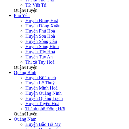
TP. Việt Trì
Quận/Huyện
Phú Yên
Huyện Đông Hoà
Huyện Đồng Xuân
Huyện Phú Hoà
Huyện Sơn Hoà
Huyện Sông Cầu
Huyện Sông Hinh
Huyện Tây Hoà
Huyện Tuy An
Thị xã Tuy Hoà
Quận/Huyện
Quảng Bình
Huyện Bố Trạch
Huyện Lệ Thuỷ
Huyện Minh Hoá
Huyện Quảng Ninh
Huyện Quảng Trạch
Huyện Tuyên Hoá
Thành phố Đồng Hới
Quận/Huyện
Quảng Nam
Huyện Bắc Trà My