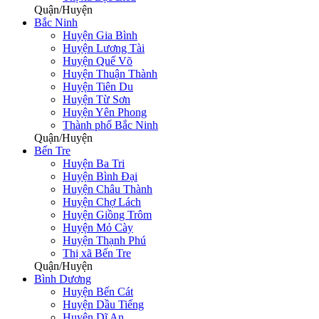
Quận/Huyện
Bắc Ninh
Huyện Gia Bình
Huyện Lương Tài
Huyện Quế Võ
Huyện Thuận Thành
Huyện Tiên Du
Huyện Từ Sơn
Huyện Yên Phong
Thành phố Bắc Ninh
Quận/Huyện
Bến Tre
Huyện Ba Tri
Huyện Bình Đại
Huyện Châu Thành
Huyện Chợ Lách
Huyện Giồng Trôm
Huyện Mỏ Cày
Huyện Thạnh Phú
Thị xã Bến Tre
Quận/Huyện
Bình Dương
Huyện Bến Cát
Huyện Dầu Tiếng
Huyện Dĩ An