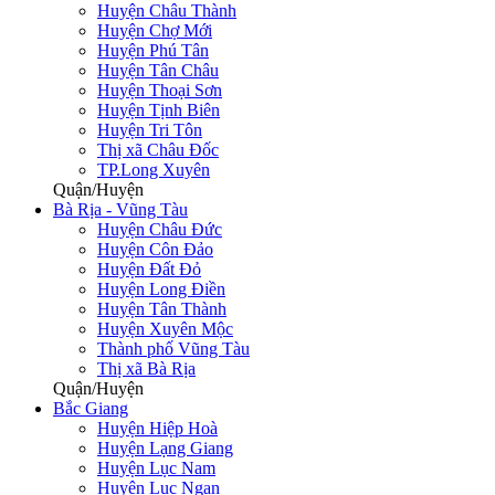
Huyện Châu Thành
Huyện Chợ Mới
Huyện Phú Tân
Huyện Tân Châu
Huyện Thoại Sơn
Huyện Tịnh Biên
Huyện Tri Tôn
Thị xã Châu Đốc
TP.Long Xuyên
Quận/Huyện
Bà Rịa - Vũng Tàu
Huyện Châu Đức
Huyện Côn Đảo
Huyện Đất Đỏ
Huyện Long Điền
Huyện Tân Thành
Huyện Xuyên Mộc
Thành phố Vũng Tàu
Thị xã Bà Rịa
Quận/Huyện
Bắc Giang
Huyện Hiệp Hoà
Huyện Lạng Giang
Huyện Lục Nam
Huyện Lục Ngạn