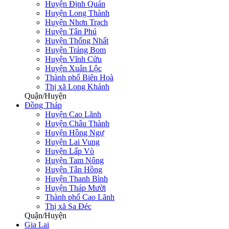
Huyện Định Quán
Huyện Long Thành
Huyện Nhơn Trạch
Huyện Tân Phú
Huyện Thống Nhất
Huyện Trảng Bom
Huyện Vĩnh Cửu
Huyện Xuân Lộc
Thành phố Biên Hoà
Thị xã Long Khánh
Quận/Huyện
Đồng Tháp
Huyện Cao Lãnh
Huyện Châu Thành
Huyện Hồng Ngự
Huyện Lai Vung
Huyện Lấp Vò
Huyện Tam Nông
Huyện Tân Hồng
Huyện Thanh Bình
Huyện Tháp Mười
Thành phố Cao Lãnh
Thị xã Sa Đéc
Quận/Huyện
Gia Lai