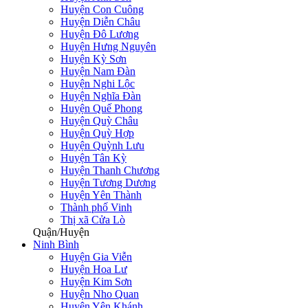
Huyện Con Cuông
Huyện Diễn Châu
Huyện Đô Lương
Huyện Hưng Nguyên
Huyện Kỳ Sơn
Huyện Nam Đàn
Huyện Nghi Lộc
Huyện Nghĩa Đàn
Huyện Quế Phong
Huyện Quỳ Châu
Huyện Quỳ Hợp
Huyện Quỳnh Lưu
Huyện Tân Kỳ
Huyện Thanh Chương
Huyện Tương Dương
Huyện Yên Thành
Thành phố Vinh
Thị xã Cửa Lò
Quận/Huyện
Ninh Bình
Huyện Gia Viễn
Huyện Hoa Lư
Huyện Kim Sơn
Huyện Nho Quan
Huyện Yên Khánh