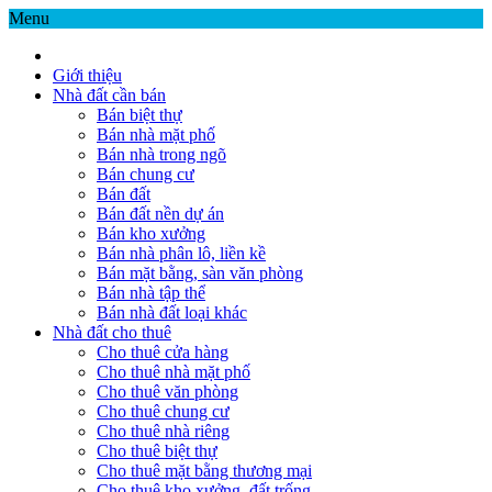
Menu
Giới thiệu
Nhà đất cần bán
Bán biệt thự
Bán nhà mặt phố
Bán nhà trong ngõ
Bán chung cư
Bán đất
Bán đất nền dự án
Bán kho xưởng
Bán nhà phân lô, liền kề
Bán mặt bằng, sàn văn phòng
Bán nhà tập thể
Bán nhà đất loại khác
Nhà đất cho thuê
Cho thuê cửa hàng
Cho thuê nhà mặt phố
Cho thuê văn phòng
Cho thuê chung cư
Cho thuê nhà riêng
Cho thuê biệt thự
Cho thuê mặt bằng thương mại
Cho thuê kho xưởng, đất trống