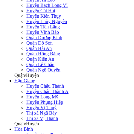
Huyện Bạch Long Vĩ
Huyện Cát Hải
Huyện Kiến Thụy
Huyện Thủy Nguyên
Huyện Tiên Lãng
Huyện Vĩnh Bảo
Quận Dương Kinh
Quận Đồ Sơn
Quận Hải An
Quận Hồng Bàng
Quận Kiến An
Quận Lê Chân
Quận Ngô Quyền
Quận/Huyện
Hậu Giang
Huyện Châu Thành
Huyện Châu Thành A
Huyện Long Mỹ
Huyện Phụng Hiệp
Huyện Vị Thuỷ
Thị xã Ngã Bảy
Thị xã Vị Thanh
Quận/Huyện
Hòa Bình