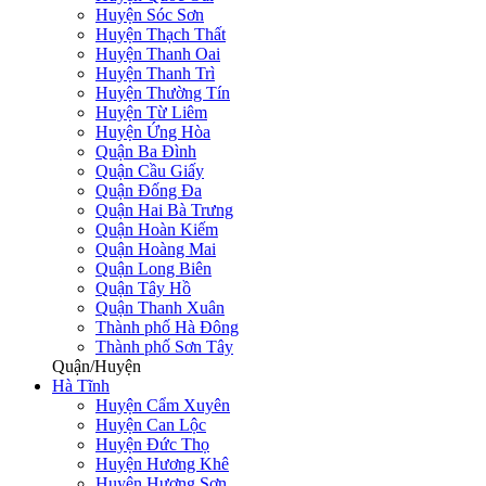
Huyện Sóc Sơn
Huyện Thạch Thất
Huyện Thanh Oai
Huyện Thanh Trì
Huyện Thường Tín
Huyện Từ Liêm
Huyện Ứng Hòa
Quận Ba Đình
Quận Cầu Giấy
Quận Đống Đa
Quận Hai Bà Trưng
Quận Hoàn Kiếm
Quận Hoàng Mai
Quận Long Biên
Quận Tây Hồ
Quận Thanh Xuân
Thành phố Hà Đông
Thành phố Sơn Tây
Quận/Huyện
Hà Tĩnh
Huyện Cẩm Xuyên
Huyện Can Lộc
Huyện Đức Thọ
Huyện Hương Khê
Huyện Hương Sơn