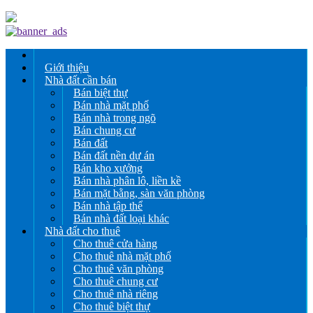
Giới thiệu
Nhà đất cần bán
Bán biệt thự
Bán nhà mặt phố
Bán nhà trong ngõ
Bán chung cư
Bán đất
Bán đất nền dự án
Bán kho xưởng
Bán nhà phân lô, liền kề
Bán mặt bằng, sàn văn phòng
Bán nhà tập thể
Bán nhà đất loại khác
Nhà đất cho thuê
Cho thuê cửa hàng
Cho thuê nhà mặt phố
Cho thuê văn phòng
Cho thuê chung cư
Cho thuê nhà riêng
Cho thuê biệt thự