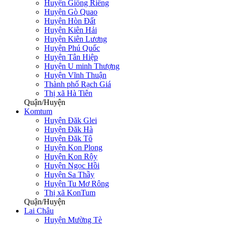
Huyện Giồng Riềng
Huyện Gò Quao
Huyện Hòn Đất
Huyện Kiên Hải
Huyện Kiên Lương
Huyện Phú Quốc
Huyện Tân Hiệp
Huyện U minh Thượng
Huyện Vĩnh Thuận
Thành phố Rạch Giá
Thị xã Hà Tiên
Quận/Huyện
Komtum
Huyện Đăk Glei
Huyện Đăk Hà
Huyện Đăk Tô
Huyện Kon Plong
Huyện Kon Rộy
Huyện Ngọc Hồi
Huyện Sa Thầy
Huyện Tu Mơ Rông
Thị xã KonTum
Quận/Huyện
Lai Châu
Huyện Mường Tè