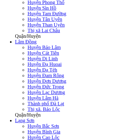
Huyện Phong Thổ
Huyện Sìn Hồ
Huyện Tam Đường
Huyện Tân Uyên
Huyện Than Uyên
Thị xã Lai Châu
Quận/Huyện
Lâm Đồng
Huyện Bảo Lâm
Huyện Cát Tiên
Huyện Di Linh
Huyện Đạ Huoai
Huyện Đạ Tẻh
Huyện Đam Rông
Huyện Đơn Dương
Huyện Đức Trọng
Huyện Lạc Dương
Huyện Lâm Hà
Thành phố Đà Lạt
Thị xã. Bảo Lộc
Quận/Huyện
Lạng Sơn
Huyện Bắc Sơn
Huyện Bình Gia
Huyện Cao Lộc