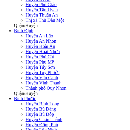
Huyện Phú Giáo
Huyện Tân Uyên
Huyện Thuận An
Thị xã Thủ Dầu Một
Quận/Huyện
Bình Định
Huyện An Lão
Huyện An Nhơn
Huyện Hoài Ân
Huyện Hoài Nhơn
Huyện Phù Cát
Huyện Phù Mỹ
Huyện Tây Sơn
Huyện Tuy Phước
Huyện Vân Canh
Huyện Vĩnh Thạnh
Thành phố Quy Nhơn
Quận/Huyện
Bình Phước
Huyện Bình Long
Huyện Bù Đăng
Huyện Bù Đốp
Huyện Chơn Thành
Huyện Đồng Phú
Huyện Lộc Ninh