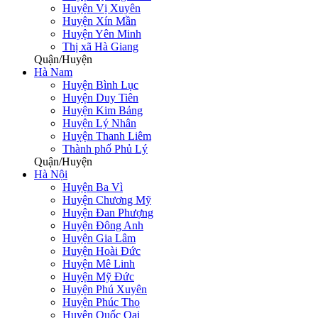
Huyện Vị Xuyên
Huyện Xín Mần
Huyện Yên Minh
Thị xã Hà Giang
Quận/Huyện
Hà Nam
Huyện Bình Lục
Huyện Duy Tiên
Huyện Kim Bảng
Huyện Lý Nhân
Huỵện Thanh Liêm
Thành phố Phủ Lý
Quận/Huyện
Hà Nội
Huyện Ba Vì
Huyện Chương Mỹ
Huyện Đan Phượng
Huyện Đông Anh
Huyện Gia Lâm
Huyện Hoài Đức
Huyện Mê Linh
Huyện Mỹ Đức
Huyện Phú Xuyên
Huyện Phúc Thọ
Huyện Quốc Oai