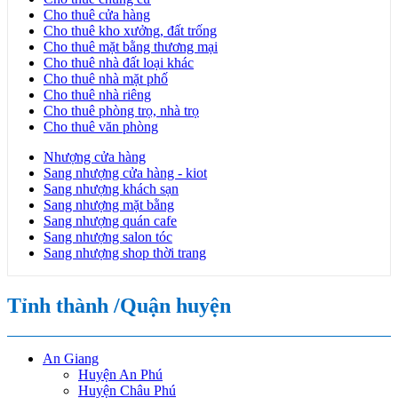
Cho thuê cửa hàng
Cho thuê kho xưởng, đất trống
Cho thuê mặt bằng thương mại
Cho thuê nhà đất loại khác
Cho thuê nhà mặt phố
Cho thuê nhà riêng
Cho thuê phòng trọ, nhà trọ
Cho thuê văn phòng
Nhượng cửa hàng
Sang nhượng cửa hàng - kiot
Sang nhượng khách sạn
Sang nhượng mặt bằng
Sang nhượng quán cafe
Sang nhượng salon tóc
Sang nhượng shop thời trang
Tỉnh thành /Quận huyện
An Giang
Huyện An Phú
Huyện Châu Phú