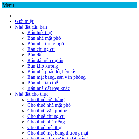
Menu
Giới thiệu
Nhà đất cần bán
Bán biệt thự
Bán nhà mặt phố
Bán nhà trong ngõ
Bán chung cư
Bán đất
Bán đất nền dự án
Bán kho xưởng
Bán nhà phân lô, liền kề
Bán mặt bằng, sàn văn phòng
Bán nhà tập thể
Bán nhà đất loại khác
Nhà đất cho thuê
Cho thuê cửa hàng
Cho thuê nhà mặt phố
Cho thuê văn phòng
Cho thuê chung cư
Cho thuê nhà riêng
Cho thuê biệt thự
Cho thuê mặt bằng thương mại
Cho thuê kho xưởng, đất trống