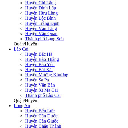
Huyện Chi Lăng
Huyện Đình Lập
Huyện Hữu Lũng
Huyện Lộc Bình
Huyện Tràng Định
Huyện Văn Lãng
Huyện Văn Quan
Thành phố Lạng Sơn
Quận/Huyện
Lào Cai
Huyện Bắc Hà
Huyện Bảo Thắng
Huyện Bảo Yên
Huyện Bát Xát
Huyện Mường Khương
Huyện Sa Pa
Huyện Văn Bàn
Huyện Xi Ma Cai
Thành phố Lào Cai
Quận/Huyện
Long An
Huyện Bến Lức
Huyện Cần Đước
Huyện Cần Giuộc
Huyện Châu Thành