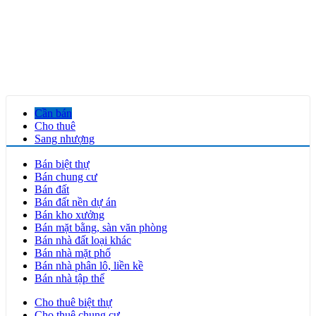
Cần bán
Cho thuê
Sang nhượng
Bán biệt thự
Bán chung cư
Bán đất
Bán đất nền dự án
Bán kho xưởng
Bán mặt bằng, sàn văn phòng
Bán nhà đất loại khác
Bán nhà mặt phố
Bán nhà phân lô, liền kề
Bán nhà tập thể
Cho thuê biệt thự
Cho thuê chung cư