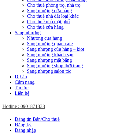
Cho thuê phòng trọ, nhà trọ
Sang nhượng cửa hàng
Cho thuê nhà đất loại khác
Cho thuê nhà mặt phố
Cho thuê cửa hàng
Sang nhượng
Nhượng cửa hàng
Sang nhượng quán cafe
Sang nhượng cửa hàng – kiot
Sang nhượng khách sạn
Sang nhượng mặt bằng
Sang nhượng shop thời trang
Sang nhượng salon tóc
Dự án
Cẩm nang
Tin tức
Liên hệ
Hotline : 0901871333
Đăng tin Bán/Cho thuê
Đăng ký
Đăng nhập