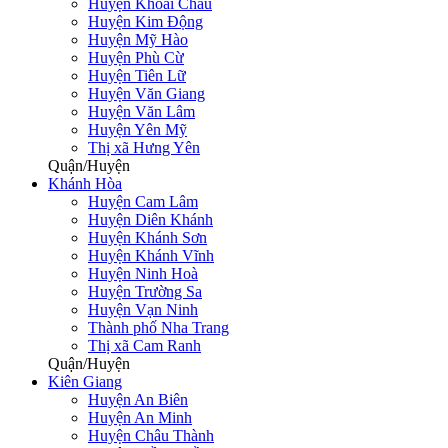
Huyện Khoái Châu
Huyện Kim Động
Huyện Mỹ Hào
Huyện Phù Cừ
Huyện Tiên Lữ
Huyện Văn Giang
Huyện Văn Lâm
Huyện Yên Mỹ
Thị xã Hưng Yên
Quận/Huyện
Khánh Hòa
Huyện Cam Lâm
Huyện Diên Khánh
Huyện Khánh Sơn
Huyện Khánh Vĩnh
Huyện Ninh Hoà
Huyện Trường Sa
Huyện Vạn Ninh
Thành phố Nha Trang
Thị xã Cam Ranh
Quận/Huyện
Kiên Giang
Huyện An Biên
Huyện An Minh
Huyện Châu Thành