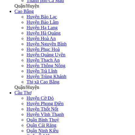
Thành phố Cà Mau
Quận/Huyện
Cao Bằng
Huyện Bảo Lạc
Huyện Bảo Lâm
Huyện Hạ Lang
Huyện Hà Quảng
Huyện Hoà An
Huyện Nguyên Bình
Huyện Phục Hoà
Huyện Quảng Uyên
Huyện Thạch An
Huyện Thông Nông
Huyện Trà Lĩnh
Huyện Trùng Khánh
Thị xã Cao Bằng
Quận/Huyện
Cầu Thơ
Huyện Cờ Đỏ
Huyện Phong Điền
Huỵện Thốt Nốt
Huyện Vĩnh Thạnh
Quận Bình Thuỷ
Quận Cái Răng
Quận Ninh Kiều