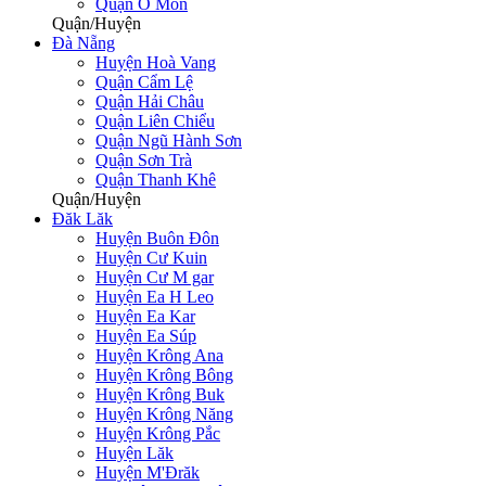
Quận Ô Môn
Quận/Huyện
Đà Nẵng
Huyện Hoà Vang
Quận Cẩm Lệ
Quận Hải Châu
Quận Liên Chiểu
Quận Ngũ Hành Sơn
Quận Sơn Trà
Quận Thanh Khê
Quận/Huyện
Đăk Lăk
Huyện Buôn Đôn
Huyện Cư Kuin
Huyện Cư M gar
Huyện Ea H Leo
Huyện Ea Kar
Huyện Ea Súp
Huyện Krông Ana
Huyện Krông Bông
Huyện Krông Buk
Huyện Krông Năng
Huyện Krông Pắc
Huyện Lăk
Huyện M'Đrăk