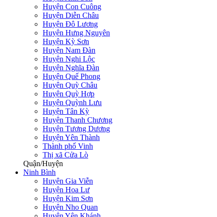
Huyện Con Cuông
Huyện Diễn Châu
Huyện Đô Lương
Huyện Hưng Nguyên
Huyện Kỳ Sơn
Huyện Nam Đàn
Huyện Nghi Lộc
Huyện Nghĩa Đàn
Huyện Quế Phong
Huyện Quỳ Châu
Huyện Quỳ Hợp
Huyện Quỳnh Lưu
Huyện Tân Kỳ
Huyện Thanh Chương
Huyện Tương Dương
Huyện Yên Thành
Thành phố Vinh
Thị xã Cửa Lò
Quận/Huyện
Ninh Bình
Huyện Gia Viễn
Huyện Hoa Lư
Huyện Kim Sơn
Huyện Nho Quan
Huyện Yên Khánh