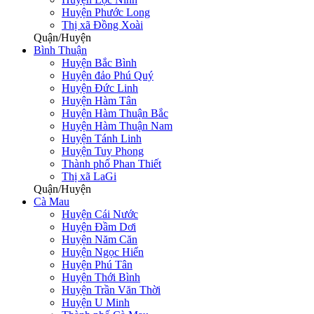
Huyện Phước Long
Thị xã Đồng Xoài
Quận/Huyện
Bình Thuận
Huyện Bắc Bình
Huyện đảo Phú Quý
Huyện Đức Linh
Huyện Hàm Tân
Huyện Hàm Thuận Bắc
Huyện Hàm Thuận Nam
Huyện Tánh Linh
Huyện Tuy Phong
Thành phố Phan Thiết
Thị xã LaGi
Quận/Huyện
Cà Mau
Huyện Cái Nước
Huyện Đầm Dơi
Huyện Năm Căn
Huyện Ngọc Hiển
Huyện Phú Tân
Huyện Thới Bình
Huyện Trần Văn Thời
Huyện U Minh