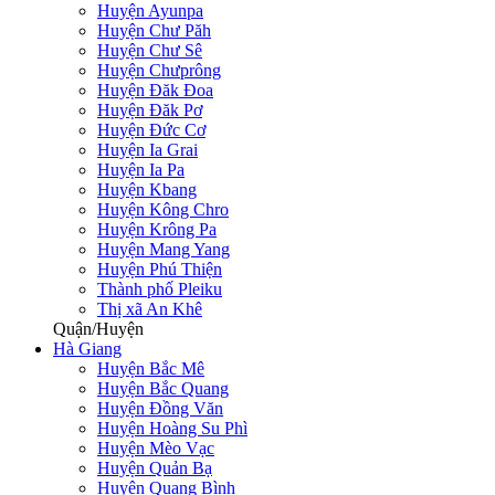
Huyện Ayunpa
Huyện Chư Păh
Huyện Chư Sê
Huyện Chưprông
Huyện Đăk Đoa
Huyện Đăk Pơ
Huyện Đức Cơ
Huyện Ia Grai
Huyện Ia Pa
Huyện Kbang
Huyện Kông Chro
Huyện Krông Pa
Huyện Mang Yang
Huyện Phú Thiện
Thành phố Pleiku
Thị xã An Khê
Quận/Huyện
Hà Giang
Huyện Bắc Mê
Huyện Bắc Quang
Huyện Đồng Văn
Huyện Hoàng Su Phì
Huyện Mèo Vạc
Huyện Quản Bạ
Huyện Quang Bình