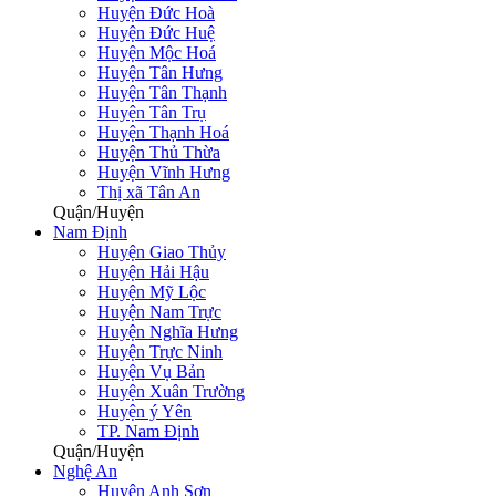
Huyện Đức Hoà
Huyện Đức Huệ
Huyện Mộc Hoá
Huyện Tân Hưng
Huyện Tân Thạnh
Huyện Tân Trụ
Huyện Thạnh Hoá
Huyện Thủ Thừa
Huyện Vĩnh Hưng
Thị xã Tân An
Quận/Huyện
Nam Định
Huyện Giao Thủy
Huyện Hải Hậu
Huyện Mỹ Lộc
Huyện Nam Trực
Huyện Nghĩa Hưng
Huyện Trực Ninh
Huyện Vụ Bản
Huyện Xuân Trường
Huyện ý Yên
TP. Nam Định
Quận/Huyện
Nghệ An
Huyện Anh Sơn