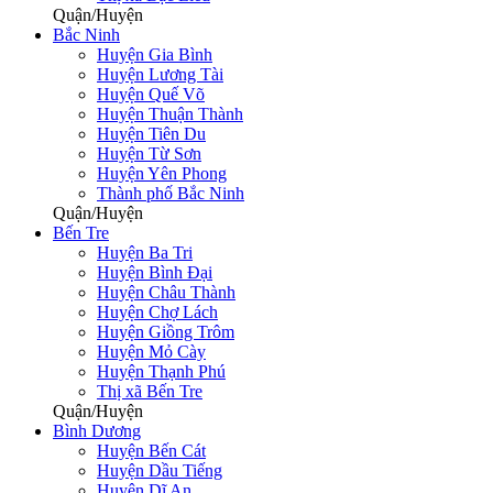
Quận/Huyện
Bắc Ninh
Huyện Gia Bình
Huyện Lương Tài
Huyện Quế Võ
Huyện Thuận Thành
Huyện Tiên Du
Huyện Từ Sơn
Huyện Yên Phong
Thành phố Bắc Ninh
Quận/Huyện
Bến Tre
Huyện Ba Tri
Huyện Bình Đại
Huyện Châu Thành
Huyện Chợ Lách
Huyện Giồng Trôm
Huyện Mỏ Cày
Huyện Thạnh Phú
Thị xã Bến Tre
Quận/Huyện
Bình Dương
Huyện Bến Cát
Huyện Dầu Tiếng
Huyện Dĩ An