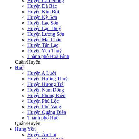
Huyện Cao Phong
Huyện Đà Bắc
Huyện Kim Bôi
Huyện Kỳ Sơn
Huyện Lạc Sơn
Huyện Lạc Thuỷ
Huyện Lương Sơn
Huyện Mai Châu
Huyện Tân Lạc
Huyện Yên Thuỷ
Thành phố Hoà Bình
Quận/Huyện
Huế
Huyện A Lưới
Huyện Hương Thuỷ
Huyện Hương Trà
Huyện Nam Đông
Huyện Phong Điền
Huyện Phú Lộc
Huyện Phú Vang
Huyện Quảng Điền
Thành phố Huế
Quận/Huyện
Hưng Yên
Huyện Ân Thi