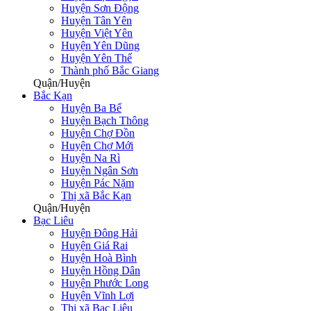
Huyện Sơn Động
Huyện Tân Yên
Huyện Việt Yên
Huyện Yên Dũng
Huyện Yên Thế
Thành phố Bắc Giang
Quận/Huyện
Bắc Kạn
Huyện Ba Bể
Huyện Bạch Thông
Huyện Chợ Đồn
Huyện Chợ Mới
Huyện Na Rì
Huyện Ngân Sơn
Huyện Pác Nặm
Thị xã Bắc Kạn
Quận/Huyện
Bạc Liêu
Huyện Đông Hải
Huyện Giá Rai
Huyện Hoà Bình
Huyện Hồng Dân
Huyện Phước Long
Huyện Vĩnh Lợi
Thị xã Bạc Liêu