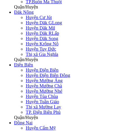
TP.Buôn Ma Thuột
Quận/Huyện
Đăk Nông
Huyện Cư Jút
Huyện Dăk GLong
Huyện Dăk Mil
Huyện Dăk RLấp
Huyện Dăk Song
Huyện Krông Nô
Huyện Tuy Đức
Thị xã Gia Nghĩa
Quận/Huyện
Điện Biên
Huyện Điện Biên
Huyện Điện Biên Đông
Huyện Mường Ảng
Huyện Mường Chà
Huyện Mường Nhé
Huyện Tủa Chùa
Huyện Tuần Giáo
Thị xã Mường Lay
TP. Điện Biên Phủ
Quận/Huyện
Đồng Nai
Huyện Cẩm Mỹ