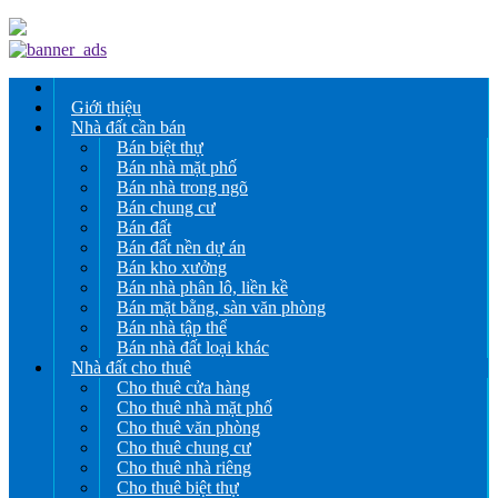
Giới thiệu
Nhà đất cần bán
Bán biệt thự
Bán nhà mặt phố
Bán nhà trong ngõ
Bán chung cư
Bán đất
Bán đất nền dự án
Bán kho xưởng
Bán nhà phân lô, liền kề
Bán mặt bằng, sàn văn phòng
Bán nhà tập thể
Bán nhà đất loại khác
Nhà đất cho thuê
Cho thuê cửa hàng
Cho thuê nhà mặt phố
Cho thuê văn phòng
Cho thuê chung cư
Cho thuê nhà riêng
Cho thuê biệt thự