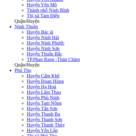
Huyện Yên Mô
Thành phố Ninh Bình
Thị xã Tam Điệp
Quận/Huyện
Ninh Thuận
Huyện Bác ái
Huyện Ninh Hải
Huyện Ninh Phước
Huyện Ninh Sơn
Huyện Thuận Bắc
TP.Phan Rang -Tháp Chàm
Quận/Huyện
Phú Thọ
Huyện Cẩm Khê
Huyện Đoan Hùng
Huyện Hạ Hoà
Huyện Lâm Thao
Huyện Phù Ninh
Huyện Tam Nông
Huyện Tân Sơn
Huyện Thanh Ba
Huyện Thanh Sơn
Huyện Thanh Thủy
Huyện Yên Lập
Thị xã Phú Thọ