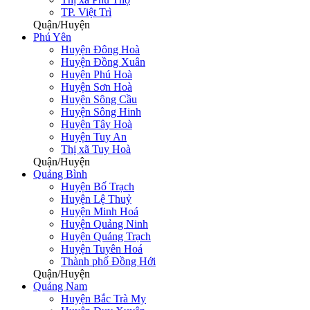
TP. Việt Trì
Quận/Huyện
Phú Yên
Huyện Đông Hoà
Huyện Đồng Xuân
Huyện Phú Hoà
Huyện Sơn Hoà
Huyện Sông Cầu
Huyện Sông Hinh
Huyện Tây Hoà
Huyện Tuy An
Thị xã Tuy Hoà
Quận/Huyện
Quảng Bình
Huyện Bố Trạch
Huyện Lệ Thuỷ
Huyện Minh Hoá
Huyện Quảng Ninh
Huyện Quảng Trạch
Huyện Tuyên Hoá
Thành phố Đồng Hới
Quận/Huyện
Quảng Nam
Huyện Bắc Trà My