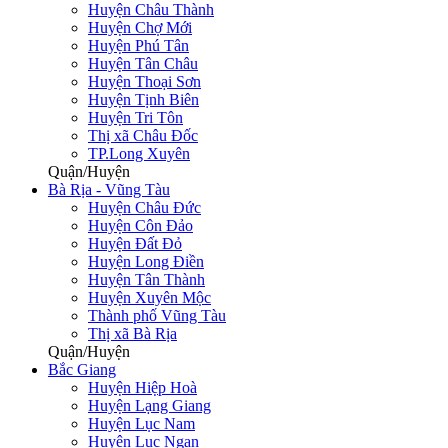
Huyện Châu Thành
Huyện Chợ Mới
Huyện Phú Tân
Huyện Tân Châu
Huyện Thoại Sơn
Huyện Tịnh Biên
Huyện Tri Tôn
Thị xã Châu Đốc
TP.Long Xuyên
Quận/Huyện
Bà Rịa - Vũng Tàu
Huyện Châu Đức
Huyện Côn Đảo
Huyện Đất Đỏ
Huyện Long Điền
Huyện Tân Thành
Huyện Xuyên Mộc
Thành phố Vũng Tàu
Thị xã Bà Rịa
Quận/Huyện
Bắc Giang
Huyện Hiệp Hoà
Huyện Lạng Giang
Huyện Lục Nam
Huyện Lục Ngạn