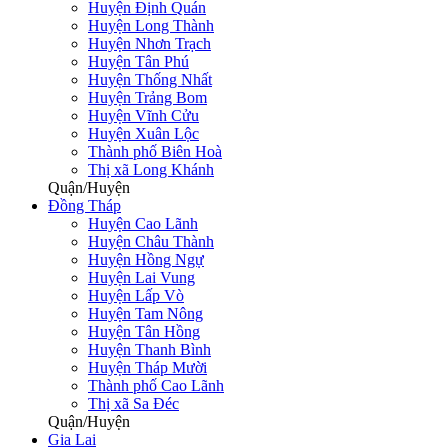
Huyện Định Quán
Huyện Long Thành
Huyện Nhơn Trạch
Huyện Tân Phú
Huyện Thống Nhất
Huyện Trảng Bom
Huyện Vĩnh Cửu
Huyện Xuân Lộc
Thành phố Biên Hoà
Thị xã Long Khánh
Quận/Huyện
Đồng Tháp
Huyện Cao Lãnh
Huyện Châu Thành
Huyện Hồng Ngự
Huyện Lai Vung
Huyện Lấp Vò
Huyện Tam Nông
Huyện Tân Hồng
Huyện Thanh Bình
Huyện Tháp Mười
Thành phố Cao Lãnh
Thị xã Sa Đéc
Quận/Huyện
Gia Lai