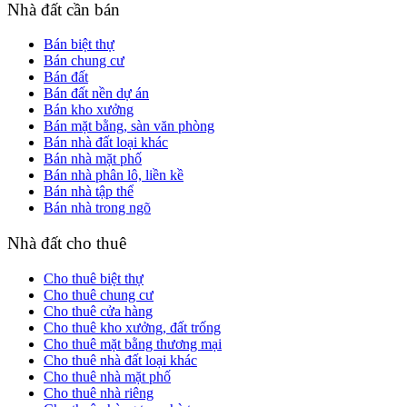
Nhà đất cần bán
Bán biệt thự
Bán chung cư
Bán đất
Bán đất nền dự án
Bán kho xưởng
Bán mặt bằng, sàn văn phòng
Bán nhà đất loại khác
Bán nhà mặt phố
Bán nhà phân lô, liền kề
Bán nhà tập thể
Bán nhà trong ngõ
Nhà đất cho thuê
Cho thuê biệt thự
Cho thuê chung cư
Cho thuê cửa hàng
Cho thuê kho xưởng, đất trống
Cho thuê mặt bằng thương mại
Cho thuê nhà đất loại khác
Cho thuê nhà mặt phố
Cho thuê nhà riêng