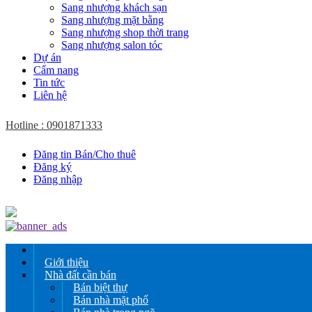
Sang nhượng khách sạn
Sang nhượng mặt bằng
Sang nhượng shop thời trang
Sang nhượng salon tóc
Dự án
Cẩm nang
Tin tức
Liên hệ
Hotline : 0901871333
Đăng tin Bán/Cho thuê
Đăng ký
Đăng nhập
Giới thiệu
Nhà đất cần bán
Bán biệt thự
Bán nhà mặt phố