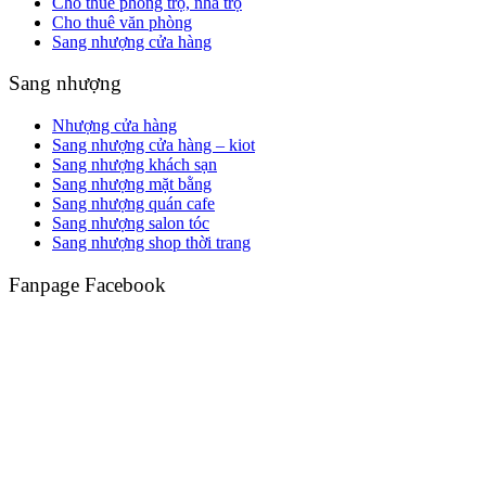
Cho thuê phòng trọ, nhà trọ
Cho thuê văn phòng
Sang nhượng cửa hàng
Sang nhượng
Nhượng cửa hàng
Sang nhượng cửa hàng – kiot
Sang nhượng khách sạn
Sang nhượng mặt bằng
Sang nhượng quán cafe
Sang nhượng salon tóc
Sang nhượng shop thời trang
Fanpage Facebook