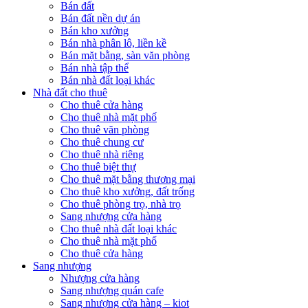
Bán đất
Bán đất nền dự án
Bán kho xưởng
Bán nhà phân lô, liền kề
Bán mặt bằng, sàn văn phòng
Bán nhà tập thể
Bán nhà đất loại khác
Nhà đất cho thuê
Cho thuê cửa hàng
Cho thuê nhà mặt phố
Cho thuê văn phòng
Cho thuê chung cư
Cho thuê nhà riêng
Cho thuê biệt thự
Cho thuê mặt bằng thương mại
Cho thuê kho xưởng, đất trống
Cho thuê phòng trọ, nhà trọ
Sang nhượng cửa hàng
Cho thuê nhà đất loại khác
Cho thuê nhà mặt phố
Cho thuê cửa hàng
Sang nhượng
Nhượng cửa hàng
Sang nhượng quán cafe
Sang nhượng cửa hàng – kiot