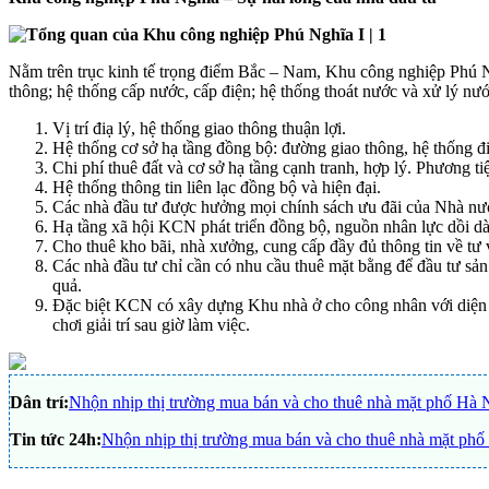
Nằm trên trục kinh tế trọng điểm Bắc – Nam, Khu công nghiệp Phú Ng
thông; hệ thống cấp nước, cấp điện; hệ thống thoát nước và xử lý nước
Vị trí điạ lý, hệ thống giao thông thuận lợi.
Hệ thống cơ sở hạ tầng đồng bộ: đường giao thông, hệ thống đi
Chi phí thuê đất và cơ sở hạ tầng cạnh tranh, hợp lý. Phương ti
Hệ thống thông tin liên lạc đồng bộ và hiện đại.
Các nhà đầu tư được hưởng mọi chính sách ưu đãi của Nhà n
Hạ tầng xã hội KCN phát triển đồng bộ, nguồn nhân lực dồi dà
Cho thuê kho bãi, nhà xưởng, cung cấp đầy đủ thông tin về tư v
Các nhà đầu tư chỉ cần có nhu cầu thuê mặt bằng để đầu tư sản 
quả.
Đặc biệt KCN có xây dựng Khu nhà ở cho công nhân với diện t
chơi giải trí sau giờ làm việc.
Dân trí:
Nhộn nhịp thị trường mua bán và cho thuê nhà mặt phố Hà 
Tin tức 24h:
Nhộn nhịp thị trường mua bán và cho thuê nhà mặt phố