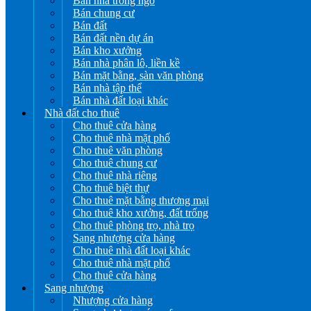
Bán nhà trong ngõ
Bán chung cư
Bán đất
Bán đất nền dự án
Bán kho xưởng
Bán nhà phân lô, liền kề
Bán mặt bằng, sàn văn phòng
Bán nhà tập thể
Bán nhà đất loại khác
Nhà đất cho thuê
Cho thuê cửa hàng
Cho thuê nhà mặt phố
Cho thuê văn phòng
Cho thuê chung cư
Cho thuê nhà riêng
Cho thuê biệt thự
Cho thuê mặt bằng thương mại
Cho thuê kho xưởng, đất trống
Cho thuê phòng trọ, nhà trọ
Sang nhượng cửa hàng
Cho thuê nhà đất loại khác
Cho thuê nhà mặt phố
Cho thuê cửa hàng
Sang nhượng
Nhượng cửa hàng