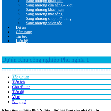
Sang nhượng quán cafe
Sang nhượng cửa hàng – kiot
Sang nhượng khách sạn
Sang nhượng mặt bằng
Sang nhượng shop thời trang
Sang nhượng salon tóc
Dự án
Cẩm nang
Tin tức
Liên hệ
Dự án Khu công nghiệp Phú nghĩa 1
Tổng quan
Tiện ích
Chủ đầu tư
Tiến độ
Vị trí
Bảng giá
Khu công nghiệp Phú Nghĩa – Sự hài lòng của nhà đầu tư