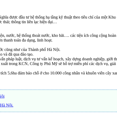
hĩa được đầu tư hệ thống hạ tầng kỹ thuật theo tiêu chí của một Khu 
 thải; thông tin liên lạc hiện đại…
ện, nước, hệ thống thoát nước, kho bãi…. các tiện ích công cộng hoàn 
ện thanh toán đa dạng, linh hoạt.
ước cũng như của Thành phố Hà Nội.
o và đã qua đào tạo.
ấn pháp luật, dịch vụ tư vấn kế hoạch, xây dựng doanh nghiệp, giới thi
xuất trong KCN, Công ty Phú Mỹ sẽ hỗ trợ miễn phí các dịch vụ, giải qu
ích 5,6ha đảm bảo chỗ ở cho 10.000 công nhân và khuôn viên cây xanh
Nội
 Hà Nội.